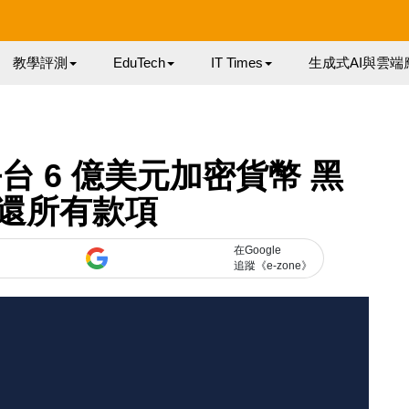
教學評測
EduTech
IT Times
生成式AI與雲端
k 平台 6 億美元加密貨幣 黑
還所有款項
在Google
追蹤《e-zone》