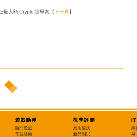
大額 Crypto 盜竊案【
下一頁
】
遊戲動漫
教學評測
I
熱門遊戲
應用秘技
業
電競裝備
新品測試
AI