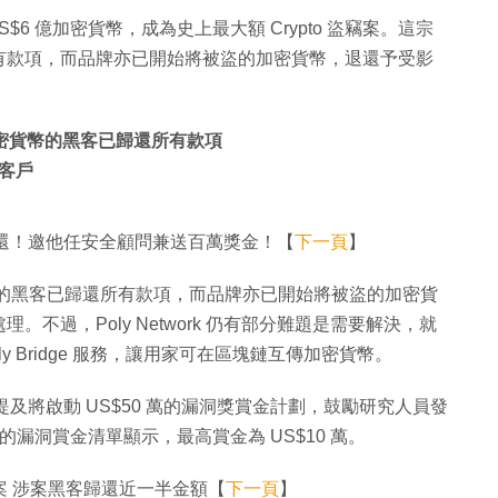
取 US$6 億加密貨幣，成為史上最大額 Crypto 盜竊案。這宗
有款項，而品牌亦已開始將被盜的加密貨幣，退還予受影
6 億加密貨幣的黑客已歸還所有款項
客戶
款後歸還！邀他任安全顧問兼送百萬獎金！【
下一頁
】
億加密貨幣的黑客已歸還所有款項，而品牌亦已開始將被盜的加密貨
不過，Poly Network 仍有部分難題是需要解決，就
oly Bridge 服務，讓用家可在區塊鏈互傳加密貨幣。
文章提及將啟動 US$50 萬的漏洞獎賞金計劃，鼓勵研究人員發
上的漏洞賞金清單顯示，最高賞金為 US$10 萬。
案 涉案黑客歸還近一半金額【
下一頁
】