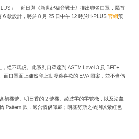
PLUS」，近日與《新世紀福音戰士》推出聯名口罩，屬首
設計，將於 8 月 25 日中午 12 時於H-PLUS
官網
預
虎。此系列口罩達到 ASTM Level 3 及 BFE+
 不織布。而口罩面上雖然印上動漫迷喜歡的 EVA 圖案，並不含偶
，包含初機號、明日香的 2 號機、綾波零的零號機，以及渚薰
努斯之槍 Pattern 款，適合情侶佩戴；朗基努斯之槍則以紫紅色