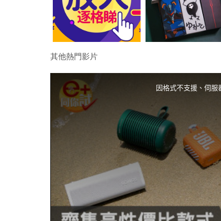
其他熱門影片
T
h
i
因格式不支援、伺服
s
i
s
a
m
o
d
a
l
w
i
n
d
o
w
.