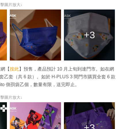
點擊圖片放大↓
+3
 官網【
按此
】預售，產品預計 10 月上旬到達門市。如在網
乙套（共 6 款）。如於 H-PLUS 3 間門市購買全套 6 款
hito 側孭袋乙個，數量有限，送完即止。
點擊圖片放大↓
+3