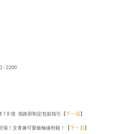
- 2200
7.8 億 倡政府制定包裝指引【
下一頁
】
明傘再度登場！文青兼可愛被極速秒殺！【
下一頁
】