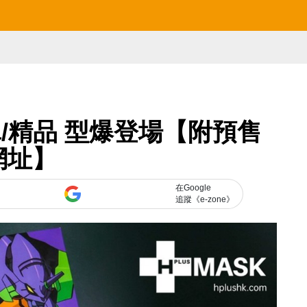
 口罩/精品 型爆登場【附預售
網址】
在Google
追蹤《e-zone》