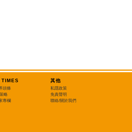
T TIMES
其他
界頭條
私隱政策
 策略
免責聲明
家專欄
聯絡/關於我們