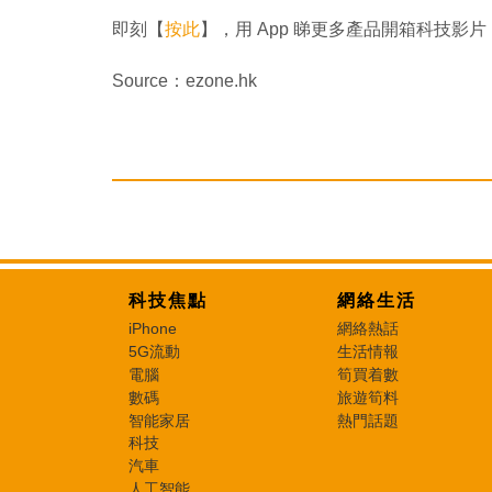
即刻【
按此
】，用 App 睇更多產品開箱科技影片
Source：ezone.hk
科技焦點
網絡生活
iPhone
網絡熱話
5G流動
生活情報
電腦
筍買着數
數碼
旅遊筍料
智能家居
熱門話題
科技
汽車
人工智能