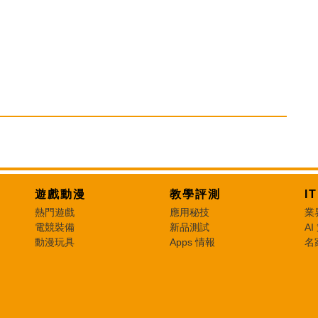
遊戲動漫
教學評測
I
熱門遊戲
應用秘技
業
電競裝備
新品測試
AI
動漫玩具
Apps 情報
名