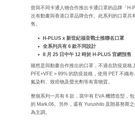
曾與不同卡通人物合作推出卡通口罩的品牌「H-
次有動畫與香港口罩品牌合作。此系列的口罩共有 6 款
售。
H-PLUS x 新世紀福音戰士推聯名口罩
全系列共有 6 款不同設計
8 月 25 日中午 12 時於 H-PLUS 官網預售
雖然是與動畫合作推出的口罩，不過在防疫規格上，絕不馬
PFE+VFE > 99% 的防疫規格，使用 PET
氮染料、致癌物及螢光劑等有害物質。
整個系列一共有 6 款，當中有 EVA 機體造型
的 Mark.06。另外，還有 Yurushito 及朗基
為主調。