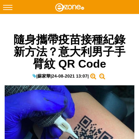
搜尋
隨身攜帶疫苗接種紀錄
Facebook
Instagram
新方法？意大利男子手
科技焦點
臂紋 QR Code
網絡生活
遊戲動漫
|
蘇家華
|
24-08-2021 13:07
|
教學評測
EduTech
IT Times
生成式AI與雲端應用
Enterprise Digital Transformation