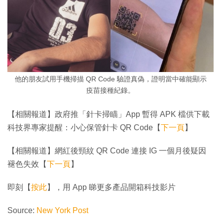
他的朋友試用手機掃描 QR Code 驗證真偽，證明當中確能顯示
疫苗接種紀錄。
【相關報道】政府推「針卡掃瞄」App 暫得 APK 檔供下載
科技界專家提醒：小心保管針卡 QR Code【
下一頁
】
【相關報道】網紅後頸紋 QR Code 連接 IG 一個月後疑因
褪色失效【
下一頁
】
即刻【
按此
】，用 App 睇更多產品開箱科技影片
Source:
New York Post