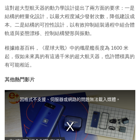
這對超大型航天器的動力學設計提出了兩方面的要求：一是
結構的輕量化設計，以最大程度減少發射次數，降低建設成
本。二是結構的可控性設計，以有效抑制組裝過程中組合體
軌道與姿態漂移、控制結構變形與振動。
根據維基百科，《星球大戰》中的殲星艦長度為 1600 米
起，假如未來真的有這過千米的超大航天器，也許體積真的
有可能相近。
其他熱門影片
T
h
i
因格式不支援、伺服器或網路的問題無法載入媒體。
s
i
s
a
m
o
d
a
l
w
i
n
d