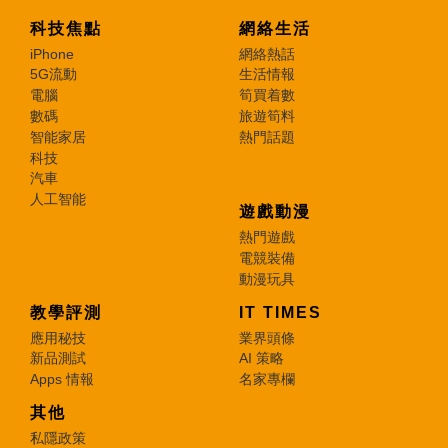
科技焦點
網絡生活
iPhone
網絡熱話
5G流動
生活情報
電腦
筍買着數
數碼
旅遊筍料
智能家居
熱門話題
科技
汽車
人工智能
遊戲動漫
熱門遊戲
電競裝備
動漫玩具
教學評測
IT TIMES
應用秘技
業界頭條
新品測試
AI 策略
Apps 情報
名家專欄
其他
私隱政策