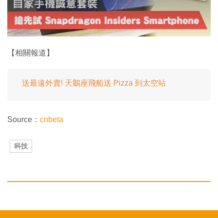
o
w
.
【相關報道】
送最遠外賣! 天鵝座飛船送 Pizza 到太空站
Source：
cnbeta
科技