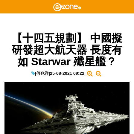
【十四五規劃】 中國擬
研發超大航天器 長度有
如 Starwar 殲星艦？
|
何兆洋
|
25-08-2021 09:22
|