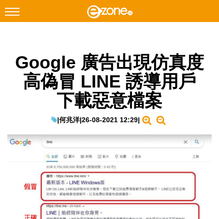
搜尋
Google 廣告出現仿真度
Facebook
Instagram
高偽冒 LINE 誘導用戶
科技焦點
下載惡意檔案
網絡生活
遊戲動漫
|
何兆洋
|
26-08-2021 12:29
|
教學評測
EduTech
IT Times
生成式AI與雲端應用
Enterprise Digital Transformation