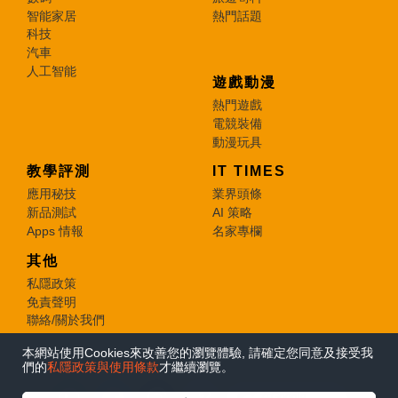
智能家居
熱門話題
科技
汽車
人工智能
遊戲動漫
熱門遊戲
電競裝備
動漫玩具
教學評測
IT TIMES
應用秘技
業界頭條
新品測試
AI 策略
Apps 情報
名家專欄
其他
私隱政策
免責聲明
聯絡/關於我們
本網站使用Cookies來改善您的瀏覽體驗, 請確定您同意及接受我
© 2026 e-zone. All Rights Reserved.
們的
私隱政策與使用條款
才繼續瀏覽。
在Google