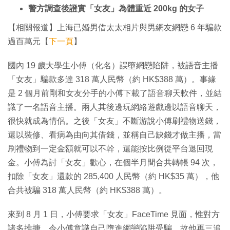
警方調查後證實「女友」為體重近 200kg 的女子
【相關報道】上海已婚男借太太相片與男網友網戀 6 年騙款
過百萬元【
下一頁
】
國內 19 歲大學生小傅（化名）誤墮網戀陷阱，被語音主播
「女友」騙款多達 318 萬人民幣（約 HK$388 萬）。事緣
是 2 個月前剛和女友分手的小傅下載了語音聊天軟件，並結
識了一名語音主播。兩人其後邊玩網絡遊戲邊以語音聊天，
很快就成為情侶。之後「女友」不斷游說小傅刷禮物送錢，
還以裝修、看病為由向其借錢，並稱自己缺錢才做主播，當
刷禮物到一定金額就可以不幹，還能按比例從平台退回現
金。小傅為討「女友」歡心，在個半月間合共轉帳 94 次，
扣除「女友」還款的 285,400 人民幣（約 HK$35 萬），他
合共被騙 318 萬人民幣（約 HK$388 萬）。
來到 8 月 1 日，小傅要求「女友」FaceTime 見面，惟對方
諸多推搪，令小傅意識自己墮進網戀陷阱受騙，故他再三追