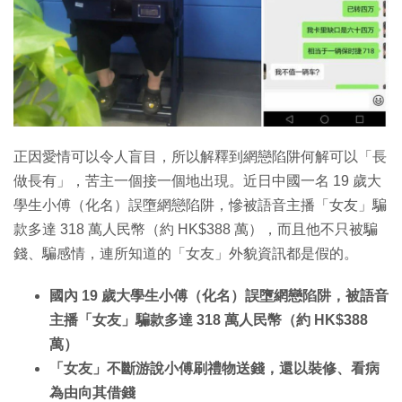
特集
正因愛情可以令人盲目，所以解釋到網戀陷阱何解可以「長
做長有」，苦主一個接一個地出現。近日中國一名 19 歲大
學生小傅（化名）誤墮網戀陷阱，慘被語音主播「女友」騙
款多達 318 萬人民幣（約 HK$388 萬），而且他不只被騙
錢、騙感情，連所知道的「女友」外貌資訊都是假的。
國內 19 歲大學生小傅（化名）誤墮網戀陷阱，被語音
主播「女友」騙款多達 318 萬人民幣（約 HK$388
萬）
「女友」不斷游說小傅刷禮物送錢，還以裝修、看病
為由向其借錢