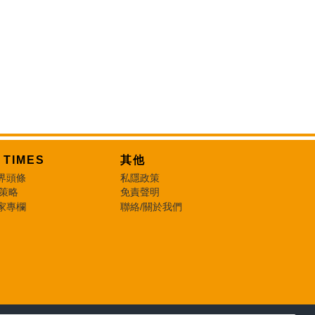
T TIMES
其他
界頭條
私隱政策
 策略
免責聲明
家專欄
聯絡/關於我們