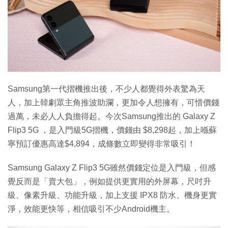
特集
Samsung第一代摺機推出後，不少人都覺得外表驚為天
人，加上韓劇眾主角推波助瀾，更加令人想擁有，可惜價錢
過萬，未必人人負擔得起。今次Samsung推出的 Galaxy Z
Flip3 5G ，是入門級5G摺機，價錢由 $8,298起，加上喺蘇
寧預訂優惠高達$4,894，成條數立即變得非常吸引！
Samsung Galaxy Z Flip3 5G雖然價錢定位是入門級，但感
覺反而是「賣大包」，例如提供更實用的外屏幕，尺吋升
級、像素升級、功能升級，加上支援 IPX8 防水、機身更實
淨，效能更快等，相信吸引不少Android機主。