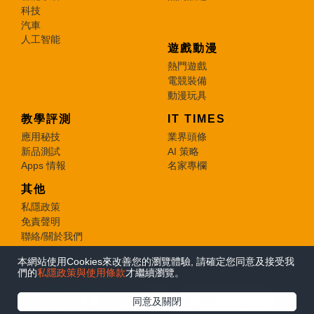
科技
汽車
人工智能
遊戲動漫
熱門遊戲
電競裝備
動漫玩具
教學評測
IT TIMES
應用秘技
業界頭條
新品測試
AI 策略
Apps 情報
名家專欄
其他
私隱政策
免責聲明
聯絡/關於我們
本網站使用Cookies來改善您的瀏覽體驗, 請確定您同意及接受我
© 2026 e-zone. All Rights Reserved.
們的
私隱政策與使用條款
才繼續瀏覽。
在Google
同意及關閉
追蹤《e-zone》