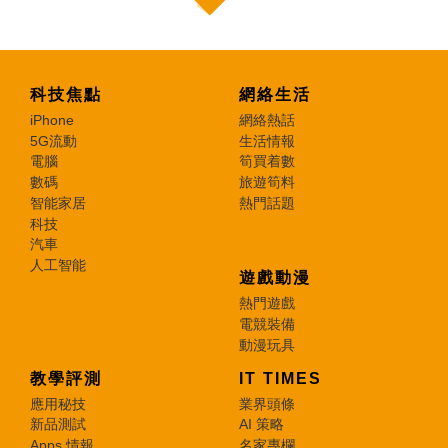
科技焦點
網絡生活
iPhone
網絡熱話
5G流動
生活情報
電腦
筍買着數
數碼
旅遊筍料
智能家居
熱門話題
科技
汽車
人工智能
遊戲動漫
熱門遊戲
電競裝備
動漫玩具
教學評測
IT TIMES
應用秘技
業界頭條
新品測試
AI 策略
Apps 情報
名家專欄