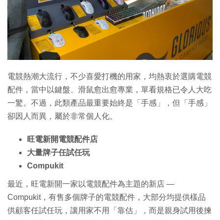
特集
電競熱潮大流行，不少喜愛打機的用家，均熱衷於選購電競
配件，當中以鍵盤、滑鼠愈出愈專業，單看規格已令人大吃
一驚。不過，此類產品最重要始終是「手感」，但「手感」
卻因人而異，屬於非常個人化。
旺電新開電競配件店
大量牌子任試任玩
Compukit
最近，旺電新開一家以電競配件為主題的新店 —
Compukit，有售多個牌子的電競配件，大部分均提供樣品
供顧客任試任玩，讓用家不用「靠估」，而是親身試用後揀