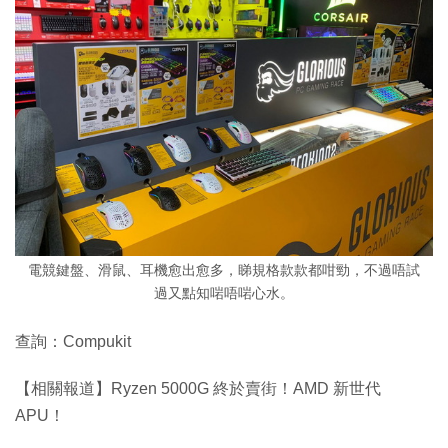
電競鍵盤、滑鼠、耳機愈出愈多，睇規格款款都咁勁，不過唔試
過又點知啱唔啱心水。
查詢：Compukit
【相關報道】Ryzen 5000G 終於賣街！AMD 新世代
APU！