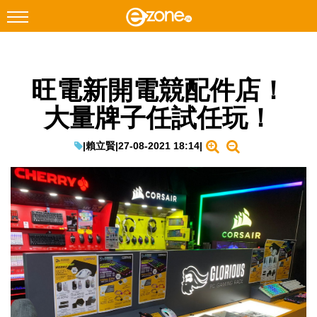
搜尋
旺電新開電競配件店！
Facebook
Instagram
大量牌子任試任玩！
科技焦點
網絡生活
|
賴立賢
|
27-08-2021 18:14
|
遊戲動漫
教學評測
EduTech
IT Times
生成式AI與雲端應用
Enterprise Digital Transformation