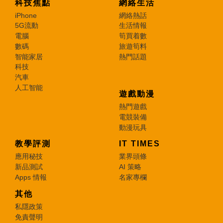
科技焦點
網絡生活
iPhone
網絡熱話
5G流動
生活情報
電腦
筍買着數
數碼
旅遊筍料
智能家居
熱門話題
科技
汽車
人工智能
遊戲動漫
熱門遊戲
電競裝備
動漫玩具
教學評測
IT TIMES
應用秘技
業界頭條
新品測試
AI 策略
Apps 情報
名家專欄
其他
私隱政策
免責聲明