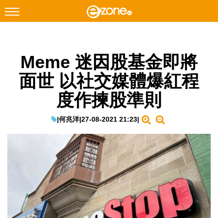
搜尋
Meme 迷因股基金即將
Facebook
Instagram
面世 以社交媒體爆紅程
科技焦點
度作揀股準則
網絡生活
遊戲動漫
|
何兆洋
|
27-08-2021 21:23
|
教學評測
EduTech
IT Times
生成式AI與雲端應用
Enterprise Digital Transformation