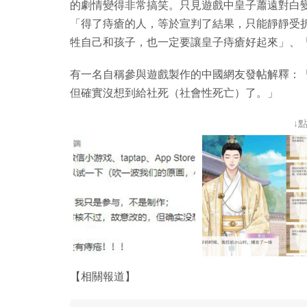
的劇情變得非常搞笑。只見遊戲中皇子蕭遠對白變
「得了痔瘡的人，等於宣判了結果，只能靜靜受
牲自己和孩子，也一定要讓皇子痔瘡好起來」、
有一名自稱參與遊戲製作的中國網友發帖解釋：
但確實沒想到給社死（社會性死亡）了。」
↓
【相關報道】