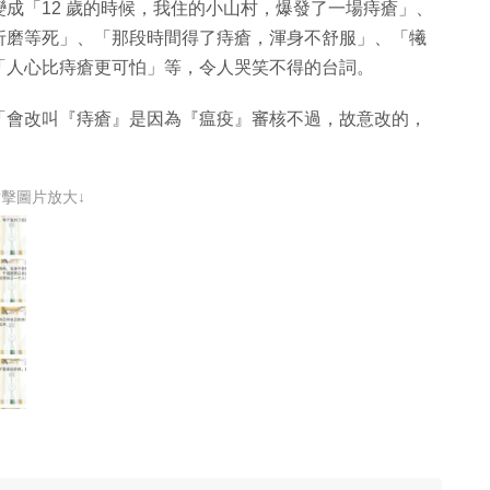
成「12 歲的時候，我住的小山村，爆發了一場痔瘡」、
折磨等死」、「那段時間得了痔瘡，渾身不舒服」、「犧
「人心比痔瘡更可怕」等，令人哭笑不得的台詞。
「會改叫『痔瘡』是因為『瘟疫』審核不過，故意改的，
點擊圖片放大↓