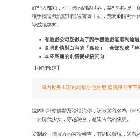
好些人都知，在中國的網絡世界，某些詞語是「
讓手機遊戲能順利通過審查上架，竟將劇情對白
變成搞笑向。
有遊戲公司疑似為了讓手機遊戲能順利通過
竟將劇情對白內的「瘟疫」，全部改成「痔
本來嚴肅的劇情變成搞笑向
【相關報道】
國內動畫出現狗繩繫小熊維尼 遭騰訊全面下
據內地社交媒體及論壇流傳，該款遊戲名為《時
一名現代少女，穿越時空，邂逅古代的俊男。
受制於中國官方的言論審查，有網民發現，遊戲