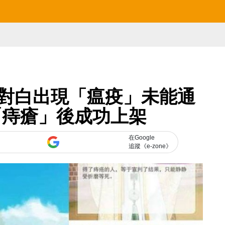
對白出現「瘟疫」未能通
「痔瘡」後成功上架
在Google
追蹤《e-zone》