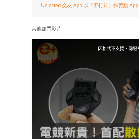
Unjected 交友 App 以「不打針」作賣點 A
其他熱門影片
T
h
i
因格式不支援、伺服
s
i
s
a
m
o
d
a
l
w
i
n
d
o
w
.