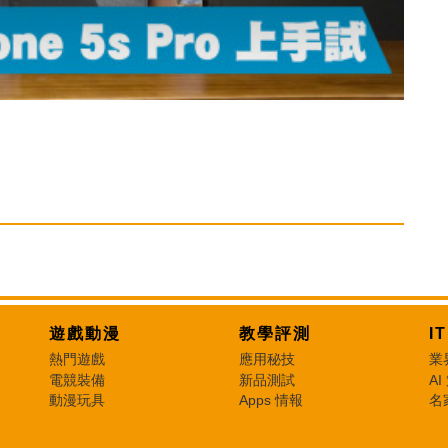
遊戲動漫
教學評測
I
熱門遊戲
應用秘技
業
電競裝備
新品測試
AI
動漫玩具
Apps 情報
名