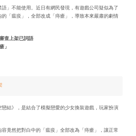
禁語」不能使用。近日有網民發現，有遊戲公司疑似為了
內的「瘟疫」，全部改成「痔瘡」，導致本來嚴肅的劇情
審查上架已詞語
瘡」
架
空戀結》，是結合了模擬戀愛的少女換裝遊戲，玩家扮演
內容竟然把對白中的「瘟疫」全部改為「痔瘡」，讓正常