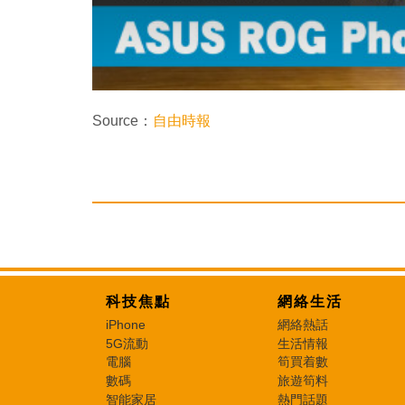
Source：
自由時報
科技焦點
網絡生活
iPhone
網絡熱話
5G流動
生活情報
電腦
筍買着數
數碼
旅遊筍料
智能家居
熱門話題