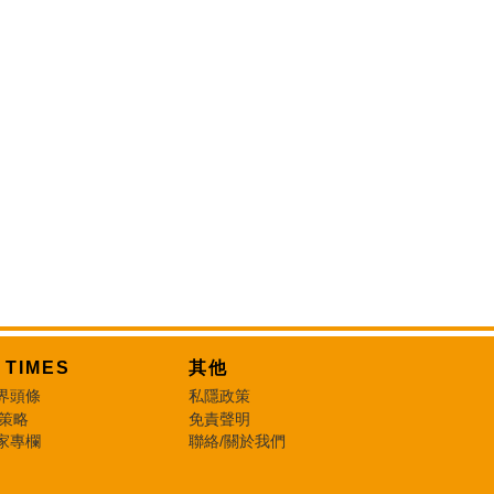
T TIMES
其他
界頭條
私隱政策
 策略
免責聲明
家專欄
聯絡/關於我們