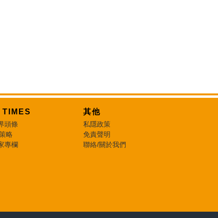
T TIMES
其他
界頭條
私隱政策
 策略
免責聲明
家專欄
聯絡/關於我們