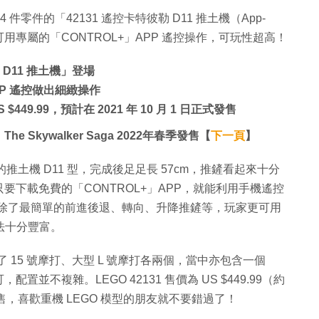
54 件零件的「42131 遙控卡特彼勒 D11 推土機（App-
，入電後玩家可用專屬的「CONTROL+」APP 遙控操作，可玩性超高！
勒 D11 推土機」登場
PP 遙控做出細緻操作
 $449.99，預計在 2021 年 10 月 1 日正式發售
he Skywalker Saga 2022年春季發售【
下一頁
】
r 最大型的推土機 D11 型，完成後足足長 57cm，推鏟看起來十分
下載免費的「CONTROL+」APP，就能利用手機遙控
多，除了最簡單的前進後退、轉向、升降推鏟等，玩家更可用
法十分豐富。
 15 號摩打、大型 L 號摩打各兩個，當中亦包含一個
配置並不複雜。LEGO 42131 售價為 US $449.99（約
日正式發售，喜歡重機 LEGO 模型的朋友就不要錯過了！