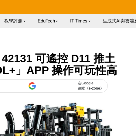
教學評測
EduTech
IT Times
生成式AI與雲端
2131 可遙控 D11 推土
L+」APP 操作可玩性高
在Google
追蹤《e-zone》