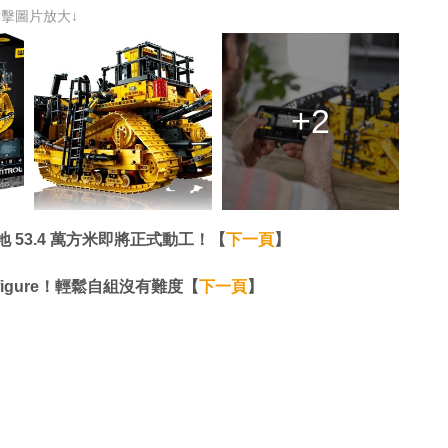
點擊圖片放大↓
+2
 53.4 萬方米即將正式動工！【
下一頁
】
nifigure！輕鬆自組沒有難度【
下一頁
】