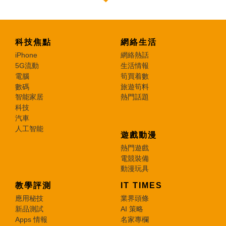
科技焦點
網絡生活
iPhone
網絡熱話
5G流動
生活情報
電腦
筍買着數
數碼
旅遊筍料
智能家居
熱門話題
科技
汽車
人工智能
遊戲動漫
熱門遊戲
電競裝備
動漫玩具
教學評測
IT TIMES
應用秘技
業界頭條
新品測試
AI 策略
Apps 情報
名家專欄