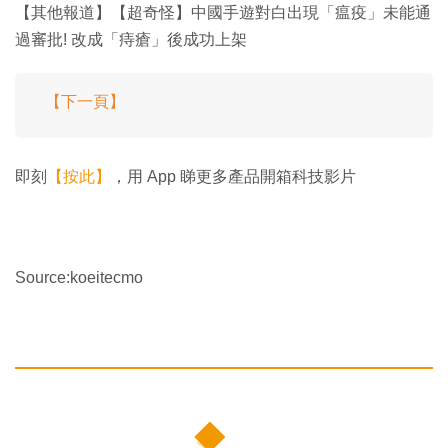
【其他報道】【超奇怪】中國手遊對白出現「瘟疫」未能通
過審批! 改成「痔瘡」後成功上架
【下一頁】
即刻
【按此】
，用 App 睇更多產品開箱科技影片
Source:koeitecmo