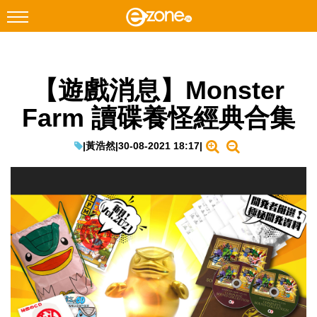
搜尋
【遊戲消息】Monster
Facebook
Instagram
Farm 讀碟養怪經典合集
科技焦點
網絡生活
|
黃浩然
|
30-08-2021 18:17
|
遊戲動漫
教學評測
EduTech
IT Times
生成式AI與雲端應用
Enterprise Digital Transformation