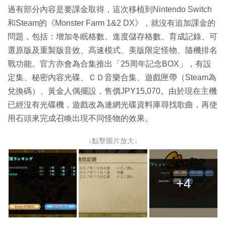
過有部分內容是要課金取得，這次移植到Nintendo Switch
和Steam的《Monster Farm 1&2 DX》，就沒有追加課金的
問題，包括：增加冬眠格數、進度儲存格數、育成記錄、可
選原版及重製版音效、高速模式、美版限定怪物、隨機排名
戰功能。官方亦會為合集推出「25周年記念BOX」，有設
定集、秘密內容光碟、ＣＤ音樂合集、遊戲匣帶（Steam為
兌換碼）、黃金人偶擺設，售價JPY15,070。由於現在主機
已經沒有光碟機，遊戲改為連網光碟資料庫尋找歌曲，再使
用石頭來完成召喚出現不同怪物的效果。
↓點擊圖片放大↓
+4