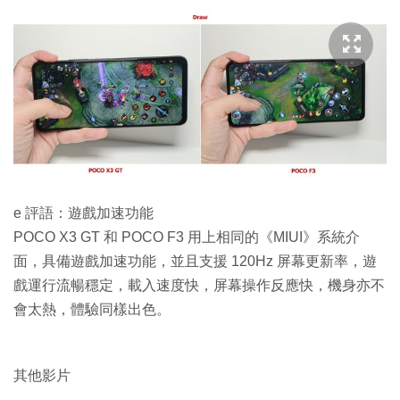
e 評語：遊戲加速功能
POCO X3 GT 和 POCO F3 用上相同的《MIUI》系統介
面，具備遊戲加速功能，並且支援 120Hz 屏幕更新率，遊
戲運行流暢穩定，載入速度快，屏幕操作反應快，機身亦不
會太熱，體驗同樣出色。
其他影片