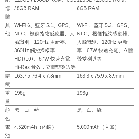
憶
/ 8GB RAM
8GB RAM
體
其
Wi-Fi 6、藍牙 5.1、GPS、
Wi-Fi、藍牙 5.2、GPS、
他
NFC、機側指紋感應器、人
NFC、機側指紋感應器、
臉識別、120Hz 更新率、
人臉識別、120Hz 更新
360Hz 觸控採樣率、
率、67W 快速充電、立體
HDR10+、67W 快速充電、
聲雙喇叭等
Hi-Res 音效，立體雙喇叭等
體
163.7 x 76.4 x 7.8mm
163.3 x 75.9 x 8.9mm
積
重
196g
193g
量
顏
黑、白、藍
黑、白、綠
色
電
4,520mAh（內嵌）
5,000mAh（內嵌）
池