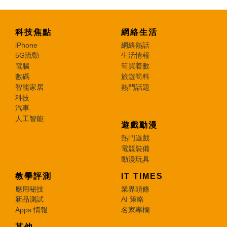
科技焦點
網絡生活
iPhone
網絡熱話
5G流動
生活情報
電腦
筍買着數
數碼
旅遊筍料
智能家居
熱門話題
科技
汽車
人工智能
遊戲動漫
熱門遊戲
電競裝備
動漫玩具
教學評測
IT TIMES
應用秘技
業界頭條
新品測試
AI 策略
Apps 情報
名家專欄
其他