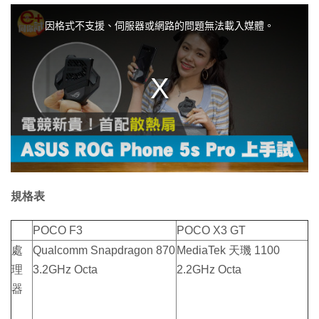
T
h
i
因格式不支援、伺服器或網路的問題無法載入媒體。
s
i
s
a
m
o
d
a
l
w
i
n
d
o
w
.
規格表
POCO F3
POCO X3 GT
處
Qualcomm Snapdragon 870
MediaTek 天璣 1100
理
3.2GHz Octa
2.2GHz Octa
器