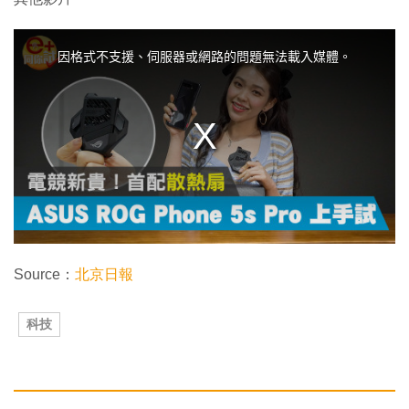
T
h
i
因格式不支援、伺服器或網路的問題無法載入媒體。
s
i
s
a
m
o
d
a
l
w
i
n
d
o
w
.
Source：
北京日報
科技