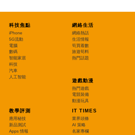
科技焦點
網絡生活
iPhone
網絡熱話
5G流動
生活情報
電腦
筍買着數
數碼
旅遊筍料
智能家居
熱門話題
科技
汽車
人工智能
遊戲動漫
熱門遊戲
電競裝備
動漫玩具
教學評測
IT TIMES
應用秘技
業界頭條
新品測試
AI 策略
Apps 情報
名家專欄