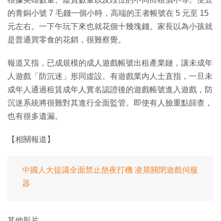
的青銅小號 7 毛錢一個小時，高端的王者帳號在 5 元至 15
元左右。一下午玩下來也就花個十幾塊錢。家長以為小孩就
是普通買零食的花銷，很難察覺。
報道又指，已成規模的成人遊戲帳號出租產業鏈，讓未成年
人遊戲「防沉迷」形同虛設。有遊戲業內人士直指，一旦未
成年人通過租賃成年人實名認證後的遊戲帳號進入遊戲，防
沉迷系統將很難對其進行全面監管。即使有人臉重點篩查，
也有很多遺漏。
【相關報道】
中國人大提議全面禁止熬夜打機 凌晨關閉遊戲伺服
器
其他影片