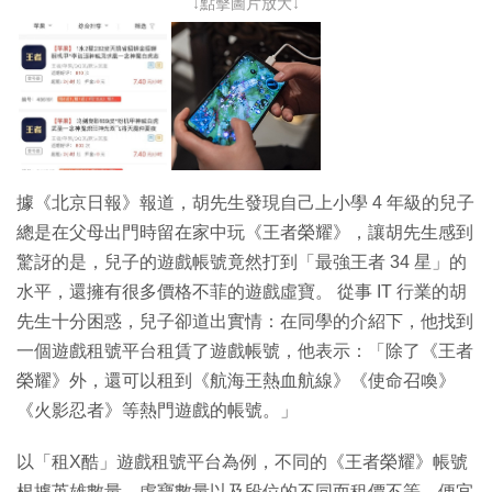
↓點擊圖片放大↓
據《北京日報》報道，胡先生發現自己上小學 4 年級的兒子
總是在父母出門時留在家中玩《王者榮耀》，讓胡先生感到
驚訝的是，兒子的遊戲帳號竟然打到「最強王者 34 星」的
水平，還擁有很多價格不菲的遊戲虛寶。 從事 IT 行業的胡
先生十分困惑，兒子卻道出實情：在同學的介紹下，他找到
一個遊戲租號平台租賃了遊戲帳號，他表示：「除了《王者
榮耀》外，還可以租到《航海王熱血航線》《使命召喚》
《火影忍者》等熱門遊戲的帳號。」
以「租X酷」遊戲租號平台為例，不同的《王者榮耀》帳號
根據英雄數量、虛寶數量以及段位的不同而租價不等。便宜