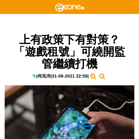
上有政策下有對策？
「遊戲租號」可繞開監
管繼續打機
|
何兆洋
|
31-08-2021 22:58
|