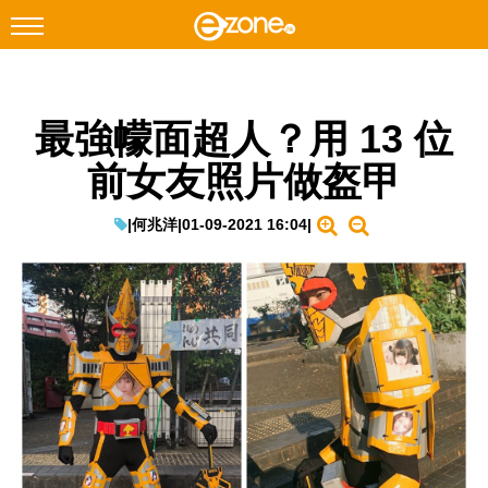
搜尋
最強幪面超人？用 13 位
Facebook
Instagram
前女友照片做盔甲
科技焦點
網絡生活
|
何兆洋
|
01-09-2021 16:04
|
遊戲動漫
教學評測
EduTech
IT Times
生成式AI與雲端應用
Enterprise Digital Transformation