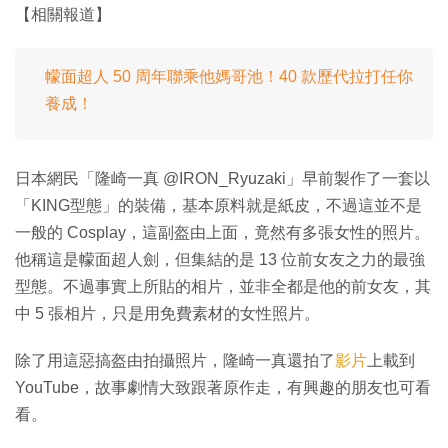
【相關報道】
幪面超人 50 周年聯乘他媽哥池！40 款歷代拉打任你
養成！
日本網民「隆崎一真 @IRON_Ryuzaki」早前製作了一套以
「KING型態」的裝備，基本原料就是紙皮，不過這並不是
一般的 Cosplay，這副盔由上面，竟然有多張女性的照片。
他稱這是幪面超人劍，但集結的是 13 位前女友之力的最強
型態。不過事實上所貼的相片，並非全都是他的前女友，其
中 5 張相片，只是用免費素材的女性照片。
除了用這惡搞盔由拍攝照片，隆崎一真還拍了
影片
上載到
YouTube，故事劇情大致跟著原作走，有興趣的朋友也可看
看。