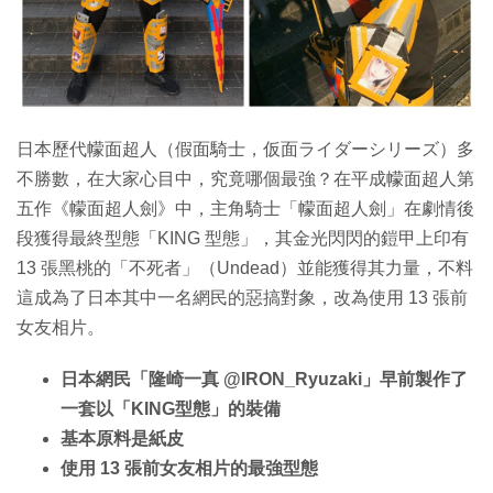
特集
日本歷代幪面超人（假面騎士，仮面ライダーシリーズ）多
不勝數，在大家心目中，究竟哪個最強？在平成幪面超人第
五作《幪面超人劍》中，主角騎士「幪面超人劍」在劇情後
段獲得最終型態「KING 型態」，其金光閃閃的鎧甲上印有
13 張黑桃的「不死者」（Undead）並能獲得其力量，不料
這成為了日本其中一名網民的惡搞對象，改為使用 13 張前
女友相片。
日本網民「隆崎一真 @IRON_Ryuzaki」早前製作了
一套以「KING型態」的裝備
基本原料是紙皮
使用 13 張前女友相片的最強型態