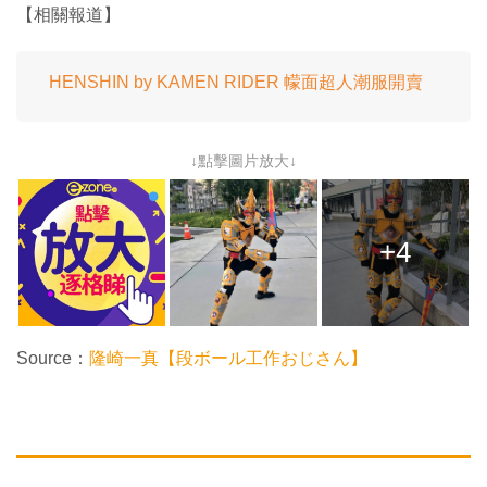
【相關報道】
HENSHIN by KAMEN RIDER 幪面超人潮服開賣
↓點擊圖片放大↓
+4
Source：
隆崎一真【段ボール工作おじさん】