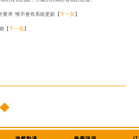
11 硬件要求 惟不會有系統更新【
下一頁
】
真啲【
下一頁
】
遊戲動漫
教學評測
I