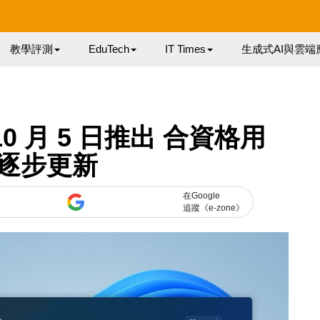
教學評測
EduTech
IT Times
生成式AI與雲端
 10 月 5 日推出 合資格用
逐步更新
在Google
追蹤《e-zone》