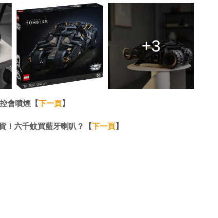
+3
機操控會噴煙【
下一頁
】
於出貨！六千蚊買藍牙喇叭？【
下一頁
】