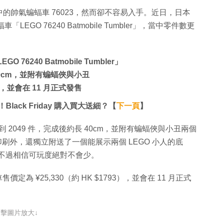
》中的帥氣蝙蝠車 76023，然而卻不容易入手。近日，日本
LEGO 76240 Batmobile Tumbler」，當中零件數更
 76240 Batmobile Tumbler」
 40cm，並附有蝙蝠俠與小丑
93），並會在 11 月正式發售
Black Friday 購入買大送細？【
下一頁
】
的零件數達到 2049 件，完成後約長 40cm，並附有蝙蝠俠與小丑兩個
全新印刷外，還獨立附送了一個能展示兩個 LEGO 小人的底
訊，不過相信可玩度絕對不會少。
車售價定為 ¥25,330（約 HK $1793），並會在 11 月正式
點擊圖片放大↓