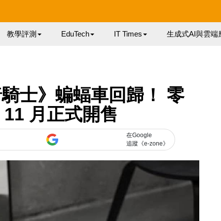
教學評測
EduTech
IT Times
生成式AI與雲端
《黑暗騎士》蝙蝠車回歸！ 零
11 月正式開售
在Google
追蹤《e-zone》