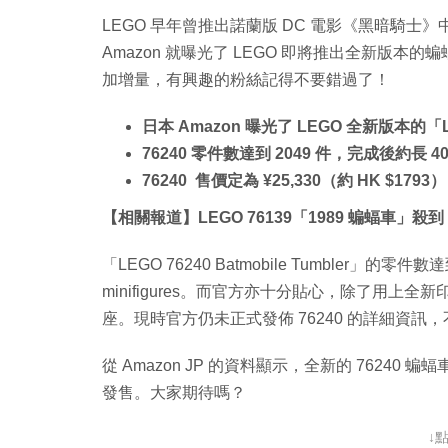
LEGO 早年曾推出諾蘭版 DC 電影《黑暗騎士
Amazon 就曝光了 LEGO 即將推出全新版本的蝙蝠車「
加增量，有興趣的粉絲記得不要錯過了！
日本 Amazon 曝光了 LEGO 全新版本的「LEGO
76240 零件數達到 2049 件，完成後約長
76240 售價定為 ¥25,330（約 HK $17
【相關報道】LEGO 76139「1989 蝙蝠車」殺到！
「LEGO 76240 Batmobile Tumbler」
minifigures。而官方亦十分貼心，除了用上
座。現時官方仍未正式發佈 76240 的詳細資
從 Amazon JP 的資料顯示，全新的 76240 蝙蝠
發售。大家期待嗎？
↓