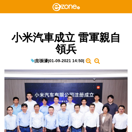
小米汽車成立 雷軍親自
領兵
|
彭振濠
|
01-09-2021 14:50
|