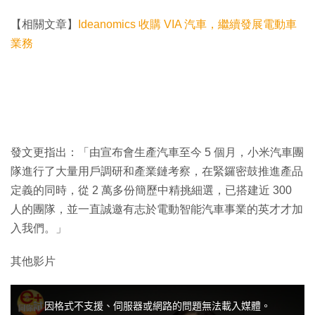
【相關文章】
Ideanomics 收購 VIA 汽車，繼續發展電動車
業務
發文更指出：「由宣布會生產汽車至今 5 個月，小米汽車團
隊進行了大量用戶調研和產業鏈考察，在緊鑼密鼓推進產品
定義的同時，從 2 萬多份簡歷中精挑細選，已搭建近 300
人的團隊，並一直誠邀有志於電動智能汽車事業的英才才加
入我們。」
其他影片
T
h
i
因格式不支援、伺服器或網路的問題無法載入媒體。
s