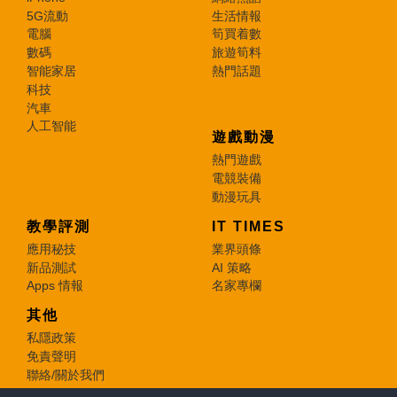
5G流動
生活情報
電腦
筍買着數
數碼
旅遊筍料
智能家居
熱門話題
科技
汽車
人工智能
遊戲動漫
熱門遊戲
電競裝備
動漫玩具
教學評測
IT TIMES
應用秘技
業界頭條
新品測試
AI 策略
Apps 情報
名家專欄
其他
私隱政策
免責聲明
聯絡/關於我們