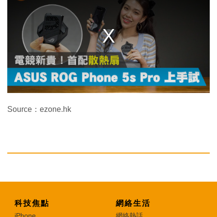
i
s
a
m
o
d
a
l
w
i
n
d
o
w
.
Source：ezone.hk
科技焦點
網絡生活
iPhone
網絡熱話