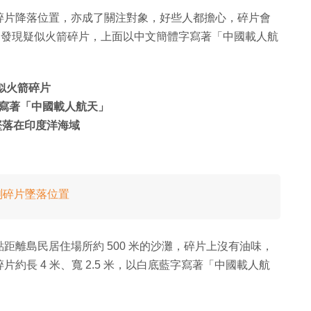
碎片降落位置，亦成了關注對象，好些人都擔心，碎片會
0 日發現疑似火箭碎片，上面以中文簡體字寫著「中國載人航
疑似火箭碎片
藍字寫著「中國載人航天」
骸墜落在印度洋海域
測碎片墜落位置
距離島民居住場所約 500 米的沙灘，碎片上沒有油味，
長 4 米、寬 2.5 米，以白底藍字寫著「中國載人航