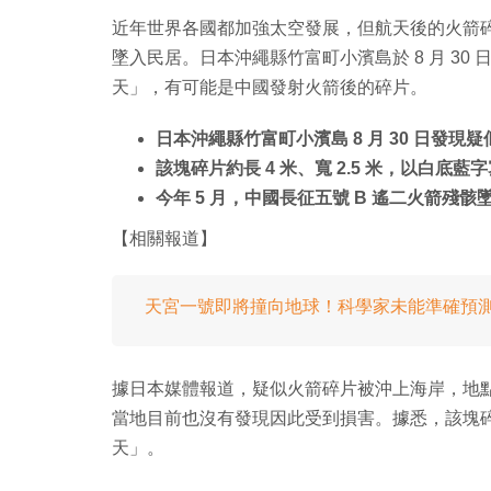
近年世界各國都加強太空發展，但航天後的火箭
墜入民居。日本沖繩縣竹富町小濱島於 8 月 3
天」，有可能是中國發射火箭後的碎片。
日本沖繩縣竹富町小濱島 8 月 30 日發現
該塊碎片約長 4 米、寬 2.5 米，以白底
今年 5 月，中國長征五號 B 遙二火箭殘
【相關報道】
天宮一號即將撞向地球！科學家未能準確預
據日本媒體報道，疑似火箭碎片被沖上海岸，地點
當地目前也沒有發現因此受到損害。據悉，該塊碎片約
天」。