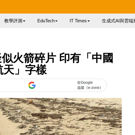
教學評測
EduTech
IT Times
生成式AI與雲端
似火箭碎片 印有「中國
航天」字樣
在Google
追蹤《e-zone》