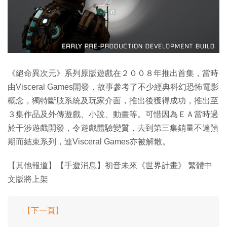
《絕命異次元》系列原版遊戲在２００８年推出首集，當時
由Visceral Games開發，故事參考了不少經典科幻恐怖電影
概念，獨特斷肢系統及玩家介面，推出後獲得成功，推出至
３集作品及外傳遊戲、小說、動畫等。可惜因為ＥＡ當時過
於干涉遊戲開發，令遊戲體驗變質，去到第三集銷量不達預
期而結束系列，連Visceral Games亦被解散。
【其他報道】【手遊消息】初音未來《世界計畫》 繁體中
文版將上架
【下一頁】