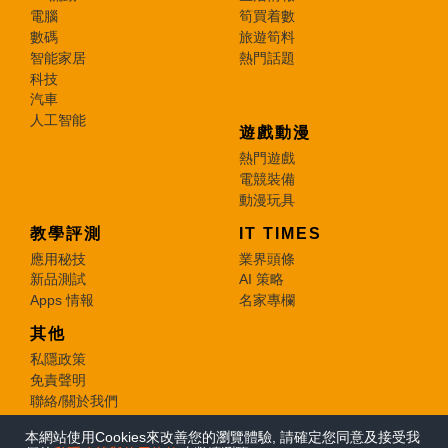
電腦
筍買着數
數碼
旅遊筍料
智能家居
熱門話題
科技
汽車
人工智能
遊戲動漫
熱門遊戲
電競裝備
動漫玩具
教學評測
IT TIMES
應用秘技
業界頭條
新品測試
AI 策略
Apps 情報
名家專欄
其他
私隱政策
免責聲明
聯絡/關於我們
本網站使用Cookies來改善您的瀏覽體驗, 請確定您同意及接受我
© 2026 e-zone. All Rights Reserved.