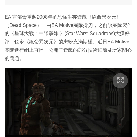
EA 宣佈會重製2008年的恐怖生存遊戲《絕命異次元》
（Dead Space），由EA Motive團隊操刀，之前該團隊製作
的《星球大戰：中隊爭雄 》(Star Wars: Squadrons)大獲好
評，也令《絕命異次元》的忠粉充滿期望。近日EA Motive
團隊進行網上直播，公開了遊戲的部分技術細節及玩家關心
的問題。