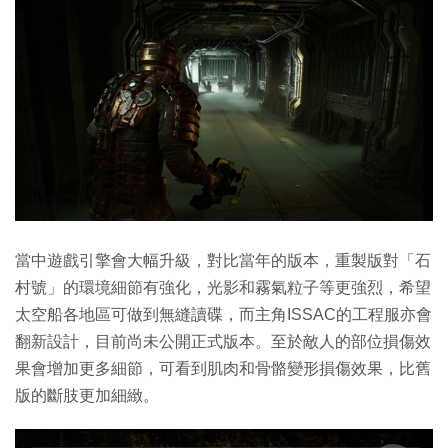
當中遊戲引擎會大幅升級，對比當年的版本，重製版對「石
村號」的環境細節有強化，光影和霧氣粒子等更強烈，希望
太空船各地區可做到無縫讀碟，而主角ISSAC的工程服亦會
翻新設計，目前尚未公開正式版本。至於敵人的部位損傷效
果會增加更多細節，可看到肌肉和骨骼變形損傷效果，比舊
版的斷肢更加細緻。