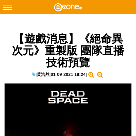
搜尋
【遊戲消息】《絕命異
Facebook
Instagram
次元》重製版 團隊直播
科技焦點
技術預覽
網絡生活
遊戲動漫
|
黃浩然
|
01-09-2021 18:24
|
教學評測
EduTech
IT Times
生成式AI與雲端應用
Enterprise Digital Transformation