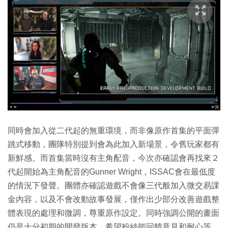
同時會加入從二代起的無重環境，而非像原作首集的平面彈
跳式移動，團隊特別提到會為此加入新場景，令舊玩家都有
新鮮感。而首集當時沒有主角配音，今次亦確認會再找來２
代起開始為主角配音的Gunner Wright，ISSAC會在最低度
的情況下發聲。團體亦確認遊戲不會像三代般加入微交易課
金內容，以及不會改動故事發展，僅作出少部分改善遊戲整
體表現的處理和微調，尊重原作設定。同時強調公開的畫面
仍是十分初期的開發版本，希望粉絲能回饋意見和耐心等