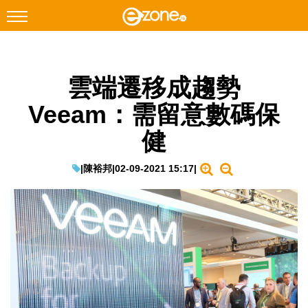
搜尋
雲端遷移成趨勢
Facebook
Instagram
Veeam：需留意數碼保
科技焦點
健
網絡生活
遊戲動漫
|
陳裕邦
|
02-09-2021 15:17
|
教學評測
EduTech
IT Times
生成式AI與雲端應用
Enterprise Digital Transformation