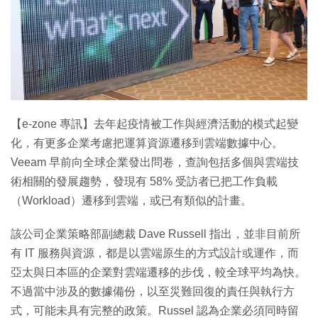
特集
【e-zone 專訊】去年起疫情被工作與經濟活動的模式起變
化，有更多企業考慮把運算資源遷移到雲端數據中心。
Veeam 早前向全球企業發出問卷，查詢包括多個與雲端技
術相關的發展趨勢，發現有 58% 受訪者已把工作負載
（Workload）遷移到雲端，或已有類似的計畫。
該公司企業策略部副總裁 Dave Russell 指出，並非目前所
有 IT 服務與資源，都是以雲端原生的方式設計或運作，而
亞太與日本區的企業對雲端遷移的步伐，較全球平均為快。
不過當中涉及的數據備份，以至災難回復的責任與執行方
式，可能未具有完整的政策。Russel 認為企業必須同時留