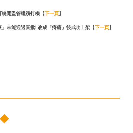
可繞開監管繼續打機【
下一頁
】
」未能通過審批! 改成「痔瘡」後成功上架【
下一頁
】