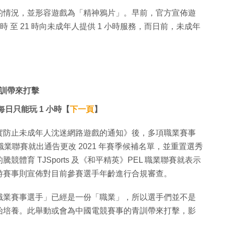
的情況，並形容遊戲為「精神鴉片」。早前，官方宣佈遊
 至 21 時向未成年人提供 1 小時服務，而日前，未成年
訓帶來打擊
日只能玩 1 小時【
下一頁
】
實防止未成年人沈迷網路遊戲的通知》後，多項職業賽事
職業聯賽就出通告更改 2021 年賽季候補名單，並重置選秀
競體育 TJSports 及《和平精英》PEL 職業聯賽就表示
游賽事則宣佈對目前參賽選手年齡進行合規審查。
職業賽事選手」已經是一份「職業」，所以選手們並不是
始培養。此舉動或會為中國電競賽事的青訓帶來打擊，影