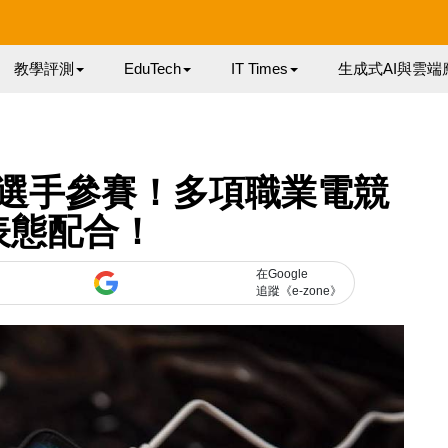
教學評測
EduTech
IT Times
生成式AI與雲端
選手參賽！多項職業電競
表態配合！
在Google
追蹤《e-zone》