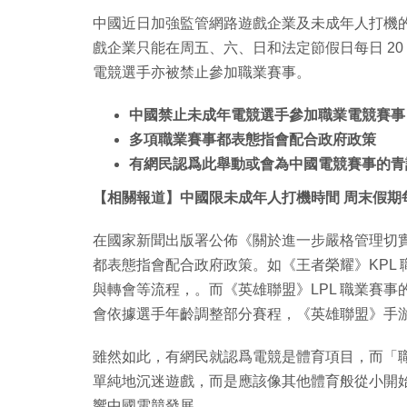
中國近日加強監管網路遊戲企業及未成年人打機
戲企業只能在周五、六、日和法定節假日每日 20 時
電競選手亦被禁止參加職業賽事。
中國禁止未成年電競選手參加職業電競賽事
多項職業賽事都表態指會配合政府政策
有網民認爲此舉動或會為中國電競賽事的青
【相關報道】中國限未成年人打機時間 周末假期每
在國家新聞出版署公佈《關於進一步嚴格管理切
都表態指會配合政府政策。如《王者榮耀》KPL 
與轉會等流程，。而《英雄聯盟》LPL 職業賽事的騰
會依據選手年齡調整部分賽程，《英雄聯盟》手
雖然如此，有網民就認爲電競是體育項目，而「
單純地沉迷遊戲，而是應該像其他體育般從小開
響中國電競發展。