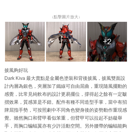
↓點擊圖片放大↓
+2
披風夠好玩
Dark Kiva 最大賣點是金屬色塗裝和背後披風，披風雙面設
計內層為銀色，夾層加了鐵線可自由屈曲，重現隨風擺動的
感覺，比常見純軟布的設計更易擺位，撐得起之餘有一定皺
摺效果，質感算是不錯。配件有種不同造型手掌，當中有招
牌屈指手勢，可按照劇中不同角色變身後的姿勢動作重現感
覺。雖然胸口和臂甲看似笨重，但臂甲可以拉起不妨礙舉
手，而胸口蝙蝠翼亦有少許活動空間。另外腰帶的蝙蝠能夠