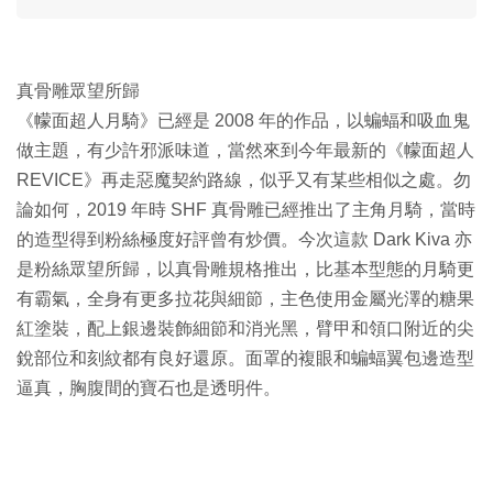
真骨雕眾望所歸
《幪面超人月騎》已經是 2008 年的作品，以蝙蝠和吸血鬼
做主題，有少許邪派味道，當然來到今年最新的《幪面超人
REVICE》再走惡魔契約路線，似乎又有某些相似之處。勿
論如何，2019 年時 SHF 真骨雕已經推出了主角月騎，當時
的造型得到粉絲極度好評曾有炒價。今次這款 Dark Kiva 亦
是粉絲眾望所歸，以真骨雕規格推出，比基本型態的月騎更
有霸氣，全身有更多拉花與細節，主色使用金屬光澤的糖果
紅塗裝，配上銀邊裝飾細節和消光黑，臂甲和領口附近的尖
銳部位和刻紋都有良好還原。面罩的複眼和蝙蝠翼包邊造型
逼真，胸腹間的寶石也是透明件。