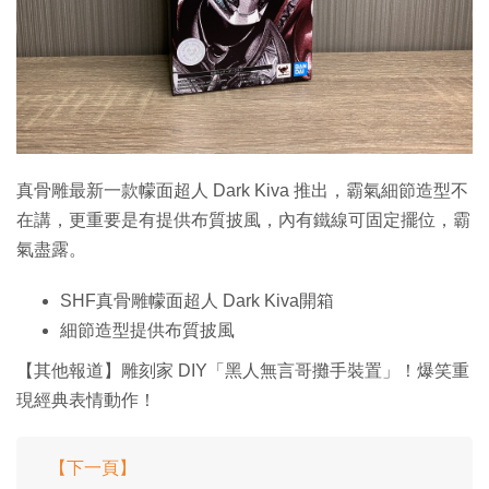
特集
真骨雕最新一款幪面超人 Dark Kiva 推出，霸氣細節造型不
在講，更重要是有提供布質披風，內有鐵線可固定擺位，霸
氣盡露。
SHF真骨雕幪面超人 Dark Kiva開箱
細節造型提供布質披風
【其他報道】雕刻家 DIY「黑人無言哥攤手裝置」！爆笑重
現經典表情動作！
【下一頁】