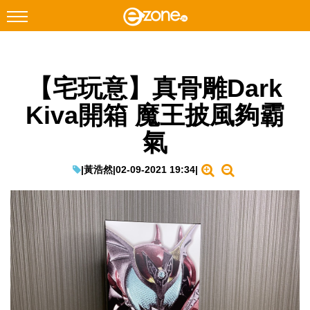
搜尋
【宅玩意】真骨雕Dark
Facebook
Instagram
Kiva開箱 魔王披風夠霸
科技焦點
氣
網絡生活
遊戲動漫
|
黃浩然
|
02-09-2021 19:34
|
教學評測
EduTech
IT Times
生成式AI與雲端應用
Enterprise Digital Transformation