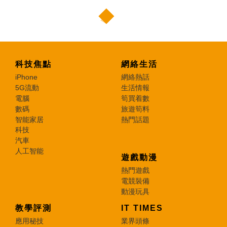
科技焦點
網絡生活
iPhone
網絡熱話
5G流動
生活情報
電腦
筍買着數
數碼
旅遊筍料
智能家居
熱門話題
科技
汽車
人工智能
遊戲動漫
熱門遊戲
電競裝備
動漫玩具
教學評測
IT TIMES
應用秘技
業界頭條