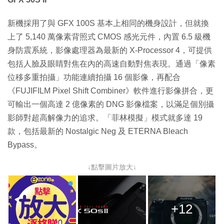
新機採用了與 GFX 100S 基本上相同的機身設計，但就換
上了 5,140 萬像素背照式 CMOS 感光元件，內置 6.5 級機
身防震系統，影像處理器為最新的 X-Processor 4，可提供
包括人臉及眼睛對焦在內的高速自動對焦表現。通過「像素
位移多重拍攝」功能連續拍攝 16 個影像，再配合
《FUJIFILM Pixel Shift Combiner》軟件進行影像拼合，更
可輸出一個高達 2 億像素的 DNG 影像檔案，以滿足個別攝
影師對超高解像力的追求。「菲林模擬」模式就多達 19
款，包括最新的 Nostalgic Neg 及 ETERNA Bleach
Bypass。
↓點擊圖片放大↓
+12