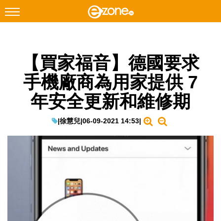
搜尋
【買家福音】德國要求
Facebook
Instagram
手機廠商為用家提供 7
科技焦點
年安全更新和維修期
網絡生活
遊戲動漫
|
徐慧兒
|
06-09-2021 14:53
|
教學評測
EduTech
IT Times
生成式AI與雲端應用
Enterprise Digital Transformation