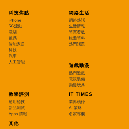
科技焦點
網絡生活
iPhone
網絡熱話
5G流動
生活情報
電腦
筍買着數
數碼
旅遊筍料
智能家居
熱門話題
科技
汽車
人工智能
遊戲動漫
熱門遊戲
電競裝備
動漫玩具
教學評測
IT TIMES
應用秘技
業界頭條
新品測試
AI 策略
Apps 情報
名家專欄
其他