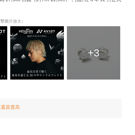
點擊圖片放大↓
+3
條還原度高