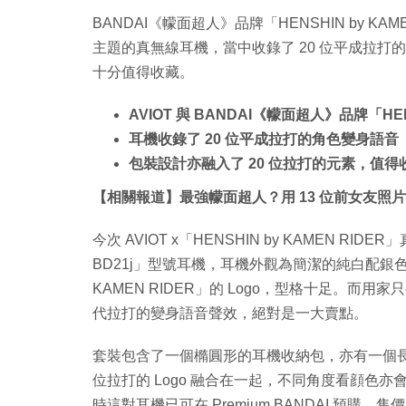
BANDAI《幪面超人》品牌「HENSHIN by KA
主題的真無線耳機，當中收錄了 20 位平成拉打的
十分值得收藏。
AVIOT 與 BANDAI《幪面超人》品牌「HE
耳機收錄了 20 位平成拉打的角色變身語音
包裝設計亦融入了 20 位拉打的元素，值得
【相關報道】最強幪面超人？用 13 位前女友照
今次 AVIOT x「HENSHIN by KAMEN 
BD21j」型號耳機，耳機外觀為簡潔的純白配銀色，左
KAMEN RIDER」的 Logo，型格十足。而用家
代拉打的變身語音聲效，絕對是一大賣點。
套裝包含了一個橢圓形的耳機收納包，亦有一個長
位拉打的 Logo 融合在一起，不同角度看顔色
時這對耳機已可在 Premium BANDAI 預購，售價為