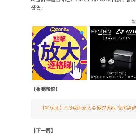
發售。
↓
【相關報道】
【宅玩意】FrS幪面超人亞極陀素組 簡潔線
【下一頁】