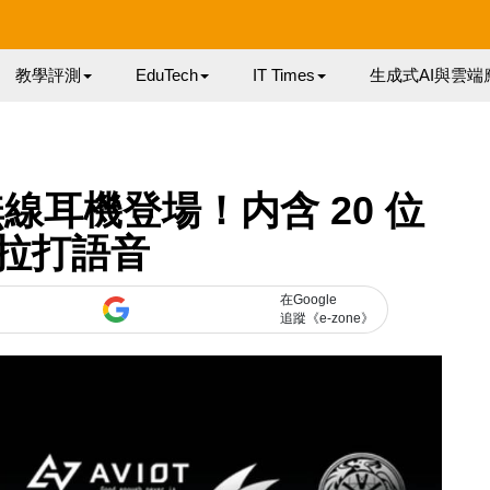
教學評測
EduTech
IT Times
生成式AI與雲端
無線耳機登場！内含 20 位
拉打語音
在Google
追蹤《e-zone》