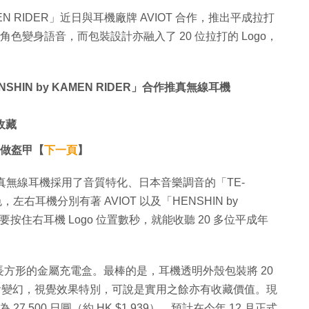
MEN RIDER」近日與耳機廠牌 AVIOT 合作，推出平成拉打
角色變身語音，而包裝設計亦融入了 20 位拉打的 Logo，
NSHIN by KAMEN RIDER」合作推真無線耳機
收藏
片做盔甲【
下一頁
】
RIDER」真無線耳機採用了音質特化、日本音樂調音的「TE-
右耳機分別有著 AVIOT 以及「HENSHIN by
只要按住右耳機 Logo 位置數秒，就能收聽 20 多位平成年
方形的金屬充電盒。最棒的是，耳機透明外殼包裝將 20
亦會變幻，視覺效果特別，可說是實用之餘亦有收藏價值。現
 27,500 日圓（約 HK $1,939），預計在今年 12 月正式