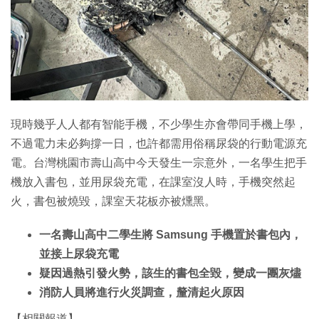
特集
現時幾乎人人都有智能手機，不少學生亦會帶同手機上學，
不過電力未必夠撐一日，也許都需用俗稱尿袋的行動電源充
電。台灣桃園市壽山高中今天發生一宗意外，一名學生把手
機放入書包，並用尿袋充電，在課室沒人時，手機突然起
火，書包被燒毀，課室天花板亦被燻黑。
一名壽山高中二學生將 Samsung 手機置於書包內，
並接上尿袋充電
疑因過熱引發火勢，該生的書包全毀，變成一團灰燼
消防人員將進行火災調查，釐清起火原因
【相關報道】