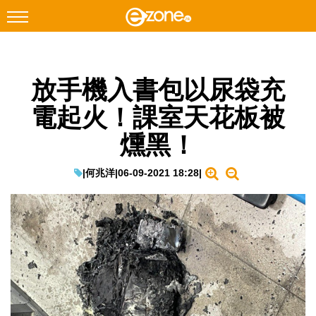
搜尋
放手機入書包以尿袋充
Facebook
Instagram
電起火！課室天花板被
科技焦點
燻黑！
網絡生活
遊戲動漫
|
何兆洋
|
06-09-2021 18:28
|
教學評測
EduTech
IT Times
生成式AI與雲端應用
Enterprise Digital Transformation