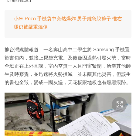
小米 Poco 手機袋中突然爆炸 男子雖急脫褲子 惟右
腿仍被嚴重燒傷
據台灣媒體報道，一名壽山高中二學生將 Samsung 手機置
於書包內，並接上尿袋充電。及後疑因過熱引發火勢，當時
全班正在上外堂課，室內空無一人且門窗緊閉，所幸其他師
生及時察覺，並迅速將火勢撲滅，並未釀其他災害，但該生
的書包全毀，變成一團灰燼，天花板跟地板也有燻黑痕跡。