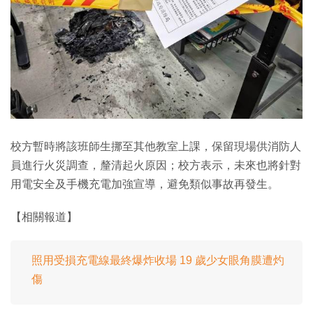
校方暫時將該班師生挪至其他教室上課，保留現場供消防人
員進行火災調查，釐清起火原因；校方表示，未來也將針對
用電安全及手機充電加強宣導，避免類似事故再發生。
【相關報道】
照用受損充電線最終爆炸收場 19 歲少女眼角膜遭灼
傷