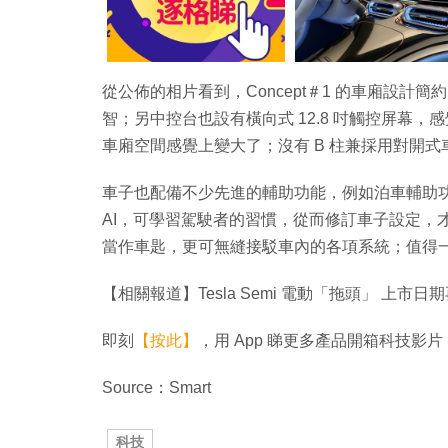
從公佈的相片看到，Concept＃1 的車廂設
智；另中控台也設有橫向式 12.8 吋觸控屏幕，感
車廂空間感覺上變大了；沒有 B 柱兼採用對開
車子也配備不少先進的輔助功能，例如泊車輔助
AI，可學習駕駛者的習慣，從而修訂車子設定，才
當作車匙，更可無縫接駁車內的各項系統；值得一提
【相關報道】Tesla Semi 電動「拖頭」 上市日期
即刻
【按此】
，用 App 睇更多產品開箱科技影片
Source：Smart
科技