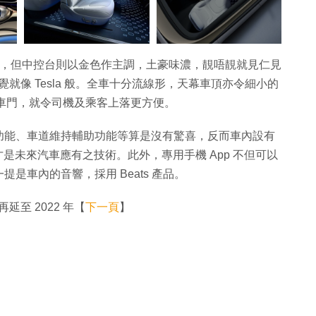
計簡約，但中控台則以金色作主調，土豪味濃，靚唔靚就見仁見
覺就像 Tesla 般。全車十分流線形，天幕車頂亦令細小的
式車門，就令司機及乘客上落更方便。
功能、車道維持輔助功能等算是沒有驚喜，反而車內設有
是未來汽車應有之技術。此外，專用手機 App 不但可以
是車內的音響，採用 Beats 產品。
再延至 2022 年【
下一頁
】