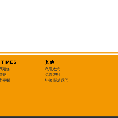
T TIMES
其他
界頭條
私隱政策
 策略
免責聲明
家專欄
聯絡/關於我們