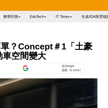
教學評測
EduTech
IT Times
生成式AI與雲端
簡單？Concept＃1「土豪
動車空間變大
在Google
追蹤《e-zone》