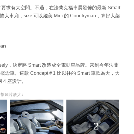
會要求有大空間。不過，在法蘭克福車展發佈的最新 Smart
廂，size 可以媲美 Mini 的 Countryman，算好大架
an
下的 Geely，決定將 Smart 改造成全電動車品牌。來到今年法蘭
動概念車。這款 Concept＃1 比以往的 Smart 車款為大，大
用 4 座設計。
點擊圖片放大↓
+2