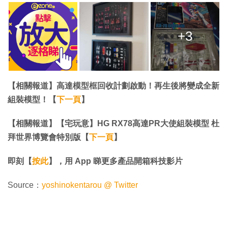
+3
【相關報道】高達模型框回收計劃啟動！再生後將變成全新
組裝模型！【
下一頁
】
【相關報道】【宅玩意】HG RX78高達PR大使組裝模型 杜
拜世界博覽會特別版【
下一頁
】
即刻【
按此
】，用 App 睇更多產品開箱科技影片
Source：
yoshinokentarou @ Twitter