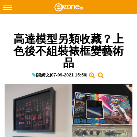
搜尋
高達模型另類收藏？上
Facebook
Instagram
色後不組裝裱框變藝術
科技焦點
品
網絡生活
遊戲動漫
|
梁綺文
|
07-09-2021 15:50
|
教學評測
EduTech
IT Times
生成式AI與雲端應用
Enterprise Digital Transformation