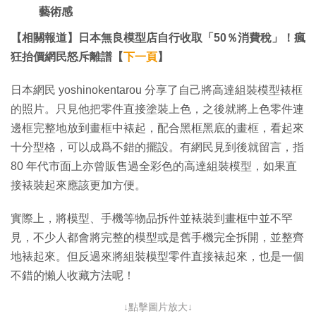
藝術感
【相關報道】日本無良模型店自行收取「50％消費稅」！瘋
狂抬價網民怒斥離譜【
下一頁
】
日本網民 yoshinokentarou 分享了自己將高達組裝模型裱框
的照片。只見他把零件直接塗裝上色，之後就將上色零件連
邊框完整地放到畫框中裱起，配合黑框黑底的畫框，看起來
十分型格，可以成爲不錯的擺設。有網民見到後就留言，指
80 年代市面上亦曾販售過全彩色的高達組裝模型，如果直
接裱裝起來應該更加方便。
實際上，將模型、手機等物品拆件並裱裝到畫框中並不罕
見，不少人都會將完整的模型或是舊手機完全拆開，並整齊
地裱起來。但反過來將組裝模型零件直接裱起來，也是一個
不錯的懶人收藏方法呢！
↓點擊圖片放大↓