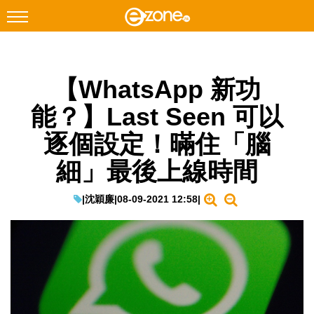
搜尋
【WhatsApp 新功
Facebook
Instagram
能？】Last Seen 可以
科技焦點
逐個設定！暪住「腦
網絡生活
細」最後上線時間
遊戲動漫
教學評測
|
沈穎廉
|
08-09-2021 12:58
|
EduTech
IT Times
生成式AI與雲端應用
Enterprise Digital Transformation