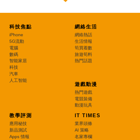
科技焦點
網絡生活
iPhone
網絡熱話
5G流動
生活情報
電腦
筍買着數
數碼
旅遊筍料
智能家居
熱門話題
科技
汽車
人工智能
遊戲動漫
熱門遊戲
電競裝備
動漫玩具
教學評測
IT TIMES
應用秘技
業界頭條
新品測試
AI 策略
Apps 情報
名家專欄