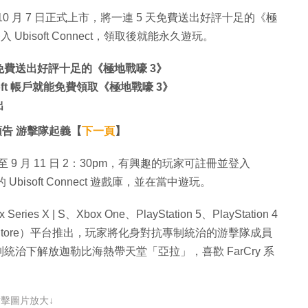
將於 10 月 7 日正式上市，將一連 5 天免費送出好評十足的《極
 Ubisoft Connect，領取後就能永久遊玩。
t 免費送出好評十足的《極地戰嚎 3》
isoft 帳戶就能免費領取《極地戰嚎 3》
出
告 游擊隊起義【
下一頁
】
 至 9 月 11 日 2：30pm，有興趣的玩家可註冊並登入
Ubisoft Connect 遊戲庫，並在當中遊玩。
s X | S、Xbox One、PlayStation 5、PlayStation 4
 Ubisoft Store）平台推出，玩家將化身對抗專制統治的游擊隊成員
治下解放迦勒比海熱帶天堂「亞拉」，喜歡 FarCry 系
點擊圖片放大↓