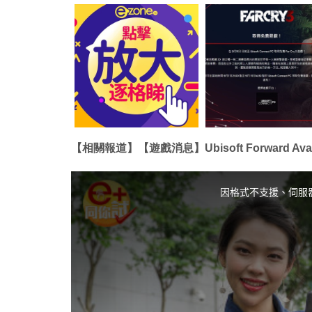
【相關報道】【遊戲消息】Ubisoft Forward Avata
T
h
i
因格式不支援、伺服
s
i
s
a
m
o
d
a
l
w
i
n
d
o
w
.