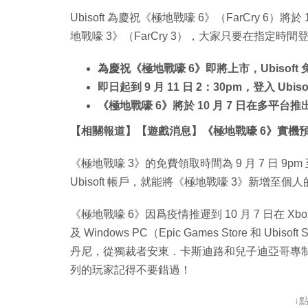
Ubisoft 為慶祝《極地戰嚎 6》（FarCry 6）
地戰嚎 3》（FarCry 3），大家只要在指定時間登入
為慶祝《極地戰嚎 6》即將上市，Ubisof
即日起到 9 月 11 日 2：30pm，登入 Ub
《極地戰嚎 6》將於 10 月 7 日在多平台推
【相關報道】【遊戲消息】《極地戰嚎 6》實機預
《極地戰嚎 3》的免費領取時間為 9 月 7 日 9pm
Ubisoft 帳戶，就能將《極地戰嚎 3》新增至個人的 
《極地戰嚎 6》因爲疫情推遲到 10 月 7 日在 Xbox Serie
及 Windows PC（Epic Games Store 和
丹尼，從獨裁者安東．卡斯迪路和兒子迪亞哥專制統
列的玩家記得不要錯過！
↓