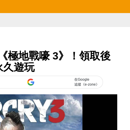
費送《極地戰嚎 3》！領取後
永久遊玩
在Google
追蹤《e-zone》