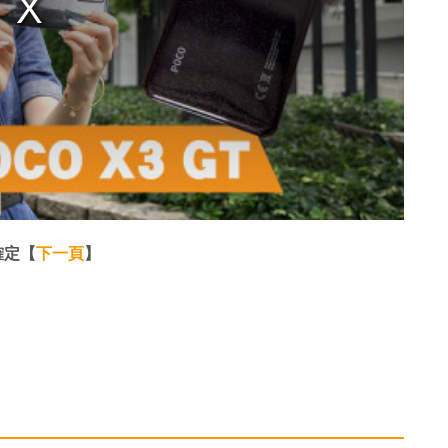
日確定【
下一頁
】