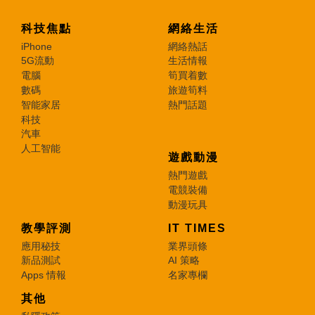
科技焦點
網絡生活
iPhone
網絡熱話
5G流動
生活情報
電腦
筍買着數
數碼
旅遊筍料
智能家居
熱門話題
科技
汽車
人工智能
遊戲動漫
熱門遊戲
電競裝備
動漫玩具
教學評測
IT TIMES
應用秘技
業界頭條
新品測試
AI 策略
Apps 情報
名家專欄
其他