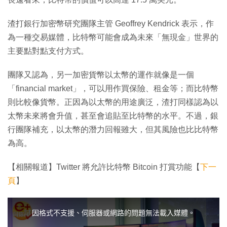
渣打銀行加密幣研究團隊主管 Geoffrey Kendrick 表示，作
為一種交易媒體，比特幣可能會成為未來「無現金」世界的
主要點對點支付方式。
團隊又認為，另一加密貨幣以太幣的運作就像是一個
「financial market」，可以用作買保險、租金等；而比特幣
則比較像貨幣。正因為以太幣的用途廣泛，渣打同樣認為以
太幣未來將會升值，甚至會追貼至比特幣的水平。不過，銀
行團隊補充，以太幣的潛力回報雖大，但其風險也比比特幣
為高。
【相關報道】Twitter 將允許比特幣 Bitcoin 打賞功能【
下一
頁
】
T
h
i
因格式不支援、伺服器或網路的問題無法載入媒體。
s
i
s