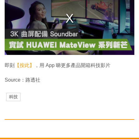
a
m
o
d
a
l
w
i
n
d
o
w
.
即刻
【按此】
，用 App 睇更多產品開箱科技影片
Source：路透社
科技