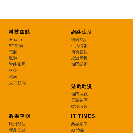
科技焦點
網絡生活
iPhone
網絡熱話
5G流動
生活情報
電腦
筍買着數
數碼
旅遊筍料
智能家居
熱門話題
科技
汽車
人工智能
遊戲動漫
熱門遊戲
電競裝備
動漫玩具
教學評測
IT TIMES
應用秘技
業界頭條
新品測試
AI 策略