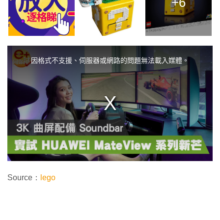
+6
T
h
i
因格式不支援、伺服器或網路的問題無法載入媒體。
s
i
s
a
m
o
d
a
l
w
i
n
d
o
w
.
Source：
lego