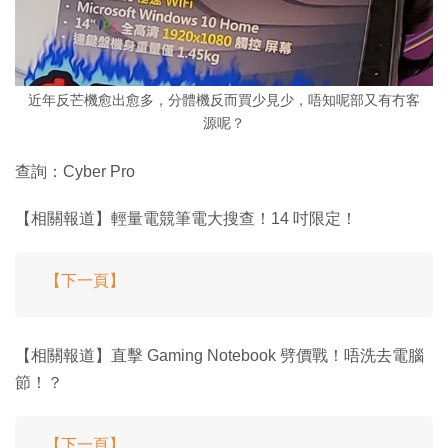
近年反芒機愈出愈多，分體機反而買少見少，唔知呢部又有冇客
源呢？
查詢：Cyber Pro
【相關報道】輕量電競筆電大搜查！14 吋限定！
【下一頁】
【相關報道】直擊 Gaming Notebook 劈價戰！唔洗去電腦
節！？
【下一頁】