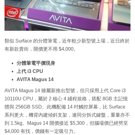
特集
類似 Surface 的分體筆電，近年較少新型號上場，近日終於
有新款賣街，開價更不用 $4,000。
分體筆電平價現身
上代 i3 CPU
AVITA Magus 14
AVITA Magus 14 雖屬新推出型號，但只採用上代 Core i3
10110U CPU，屬於 2 核心 4 綫程規格，搭配 8GB 主記憶
體與 256GB SSD。此機配備 14 吋觸控屏幕，比 Surface
系列更大，機背內建傾斜支架，連同分拆式鍵盤，重量亦不
到 1.5kg。Magus 14 開價接近 $5,300，但腦場價已經劈至
$4,000 有找，價錢有一定吸引力。