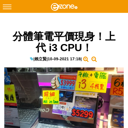
搜尋
分體筆電平價現身！上
Facebook
Instagram
代 i3 CPU！
科技焦點
網絡生活
|
賴立賢
|
10-09-2021 17:18
|
遊戲動漫
教學評測
EduTech
IT Times
生成式AI與雲端應用
Enterprise Digital Transformation