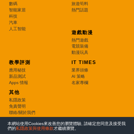
數碼
旅遊筍料
智能家居
熱門話題
科技
汽車
人工智能
遊戲動漫
熱門遊戲
電競裝備
動漫玩具
教學評測
IT TIMES
應用秘技
業界頭條
新品測試
AI 策略
Apps 情報
名家專欄
其他
私隱政策
免責聲明
聯絡/關於我們
本網站使用Cookies來改善您的瀏覽體驗, 請確定您同意及接受我
© 2026 e-zone. All Rights Reserved.
們的
私隱政策與使用條款
才繼續瀏覽。