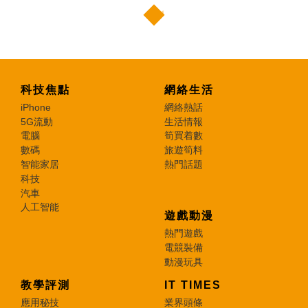
科技焦點
網絡生活
iPhone
網絡熱話
5G流動
生活情報
電腦
筍買着數
數碼
旅遊筍料
智能家居
熱門話題
科技
汽車
人工智能
遊戲動漫
熱門遊戲
電競裝備
動漫玩具
教學評測
IT TIMES
應用秘技
業界頭條