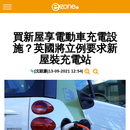
搜尋
買新屋享電動車充電設
Facebook
Instagram
施？英國將立例要求新
科技焦點
屋裝充電站
網絡生活
遊戲動漫
|
沈穎廉
|
13-09-2021 12:54
|
教學評測
EduTech
IT Times
生成式AI與雲端應用
Enterprise Digital Transformation