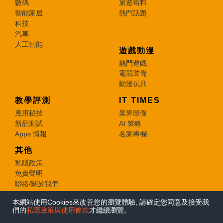
數碼
旅遊筍料
智能家居
熱門話題
科技
汽車
人工智能
遊戲動漫
熱門遊戲
電競裝備
動漫玩具
教學評測
IT TIMES
應用秘技
業界頭條
新品測試
AI 策略
Apps 情報
名家專欄
其他
私隱政策
免責聲明
聯絡/關於我們
本網站使用Cookies來改善您的瀏覽體驗, 請確定您同意及接受我
© 2026 e-zone. All Rights Reserved.
們的
私隱政策與使用條款
才繼續瀏覽。