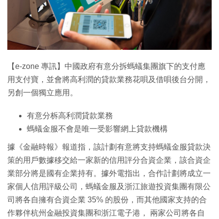
特集
【e-zone 專訊】中國政府有意分拆螞蟻集團旗下的支付應
用支付寶，並會將高利潤的貸款業務花唄及借唄後台分開，
另創一個獨立應用。
有意分柝高利潤貸款業務
螞蟻金服不會是唯一受影響網上貸款機構
據《金融時報》報道指，該計劃有意將支持螞蟻金服貸款決
策的用戶數據移交給一家新的信用評分合資企業，該合資企
業部分將是國有企業持有。據外電指出，合作計劃將成立一
家個人信用評級公司，螞蟻金服及浙江旅遊投資集團有限公
司將各自擁有合資企業 35% 的股份，而其他國家支持的合
作夥伴杭州金融投資集團和浙江電子港， 兩家公司將各自