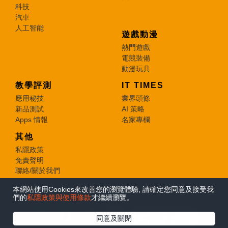
科技
汽車
人工智能
遊戲動漫
熱門遊戲
電競裝備
動漫玩具
教學評測
IT TIMES
應用秘技
業界頭條
新品測試
AI 策略
Apps 情報
名家專欄
其他
私隱政策
免責聲明
聯絡/關於我們
本網站使用Cookies來改善您的瀏覽體驗, 請確定您同意及接受我
© 2026 e-zone. All Rights Reserved.
們的
私隱政策與使用條款
才繼續瀏覽。
在Google
同意及關閉
追蹤《e-zone》