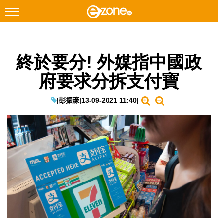
搜尋
終於要分! 外媒指中國政
Facebook
Instagram
府要求分拆支付寶
科技焦點
網絡生活
|
彭振濠
|
13-09-2021 11:40
|
遊戲動漫
教學評測
EduTech
IT Times
生成式AI與雲端應用
Enterprise Digital Transformation