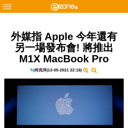
搜尋
外媒指 Apple 今年還有
Facebook
Instagram
另一場發布會! 將推出
科技焦點
M1X MacBook Pro
網絡生活
遊戲動漫
|
何兆洋
|
13-09-2021 22:18
|
教學評測
EduTech
IT Times
生成式AI與雲端應用
Enterprise Digital Transformation