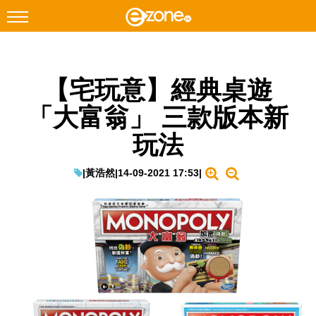
搜尋
【宅玩意】經典桌遊
Facebook
Instagram
「大富翁」 三款版本新
科技焦點
玩法
網絡生活
遊戲動漫
|
黃浩然
|
14-09-2021 17:53
|
教學評測
EduTech
IT Times
生成式AI與雲端應用
Enterprise Digital Transformation