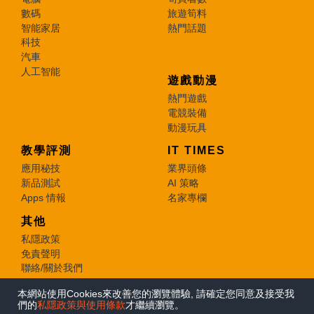
數碼
旅遊筍料
智能家居
熱門話題
科技
汽車
人工智能
遊戲動漫
熱門遊戲
電競裝備
動漫玩具
教學評測
IT TIMES
應用秘技
業界頭條
新品測試
AI 策略
Apps 情報
名家專欄
其他
私隱政策
免責聲明
聯絡/關於我們
本網站使用Cookies來改善您的瀏覽體驗, 請確定您同意及接受我
© 2026 e-zone. All Rights Reserved.
們的
私隱政策與使用條款
才繼續瀏覽。