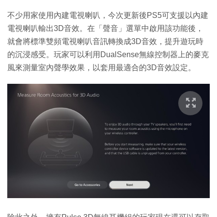
不少用家使用內建電視喇叭，今次更新後PS5可支援以內建
電視喇叭輸出3D音效。在「聲音」選單中啟用該功能後，
就會將標準雙頻電視喇叭音訊轉換成3D音效，提升遊玩時
的沉浸感受。玩家可以利用DualSense無線控制器上的麥克
風來測量室內聲學效果，以套用最適合的3D音效設定。