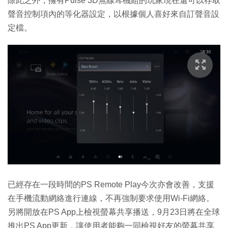
除此之外，擁有Pulse 3D無線耳機組的玩家現在還可以存取
聲音控制項內的等化器設定，以根據個人喜好來自訂聲音設
定檔。
已經存在一段時間的PS Remote Play今次亦會改善，支援
在手機流動網絡進行連線，不再強制要求使用Wi-Fi網絡。
另將開放在PS App上檢視螢幕共享播送，9月23日將在全球
推出PS App更新，讓使用者能夠一同檢視好友的螢幕共享