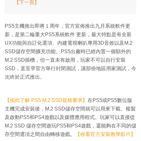
【下一頁】
PS5主機推出即將１周年，官方宣佈推出九月系統軟件更
新，是第二輪重大PS5系統軟件 更新，最大特點是有全新
UX功能與自訂化選項、內建電視喇叭專用3D音效以及M.2
SSD儲存空間擴充功能。PS5出廠時已經內置一個額外的
M.2 SSD插槽，但一直未有啟用，玩家不可以自行安裝
SSD，直至早官方舉行封閉測試，讓部份地區用家測試，今
次終於正式推出。
【按此了解 PS5 M.2 SSD規格要求】
在PS5或PS5數位版
主機完成安裝後，M.2 SSD儲存空間就可以用來下載、複製
及啟動PS5和PS4遊戲以及媒體應用程式。玩家可以直接從
M.2 SSD 儲存空間遊玩PS5和PS4遊戲，還能夠在不同的儲
存空間選項之間自由轉移遊戲。
【收看官方安裝教學影片】