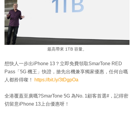
最高帶來 1TB 容量。
想快人一步出iPhone 13？立即免費領取SmarTone RED
Pass「5G 機王」快證，搶先出機兼享獨家優惠，任何台嘅
人都拎得㗎！
https://bit.ly/3tDgpOa
全港覆蓋至廣嘅?SmarTone 5G 為No. 1顧客首選#，記得密
切留意iPhone 13上台優惠呀！