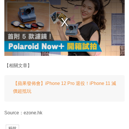
i
s
a
m
o
d
a
l
w
i
n
d
o
w
.
【相關文章】
【蘋果發佈會】iPhone 12 Pro 退役！iPhone 11 減
價超抵玩
Source：ezone.hk
科技