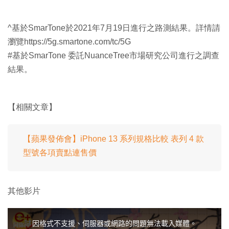
^基於SmarTone於2021年7月19日進行之路測結果。詳情請
瀏覽https://5g.smartone.com/tc/5G
#基於SmarTone 委託NuanceTree市場研究公司進行之調查
結果。
【相關文章】
【蘋果發佈會】iPhone 13 系列規格比較 表列 4 款
型號各項賣點連售價
其他影片
T
h
i
因格式不支援、伺服器或網路的問題無法載入媒體。
s