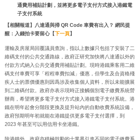
通費用補貼計劃，並將更多電子支付方式接入港鐵電
子支付系統
【相關報道】八達通與掃 QR Code 車費有出入？ 網民提
醒：入錢拍卡要留心【
下一頁
】
運輸及房屋局回覆議員查詢，指以上數據只包括了安裝了二
維碼支付的公共交通路線，政府正研究加快將八達通以外的
付款方式納入公共交通費用補貼計劃。現時港鐵乘客用二維
碼支付車費可享「程程車費扣減」優惠，但學生及合資格殘
疾人士的票價優惠則因爲涉及收集個人資料，所以未能擴展
到二維碼付款。政府亦表示現時正接觸個別電子繳費系統營
辦商，希望將更多電子支付方式接入港鐵電子支付系統。港
鐵在明年起會分階段更換及提升站內的自動收費系統設備，
政府預期明年初就能在港鐵提供更多電子支付選擇，到
2023 年甚至可以用信用卡坐港鐵。
除港鐵外，政府亦積極鼓勵的士業界引進不同的電子繳費系