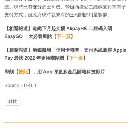
統。現時已有部分的士司機、營辦商接受二維碼支付等電子
支付方式，但政府現時就未有的士相關的用量數據。
【相關報道】港鐵下月起支援 AlipayHK 二維碼入閘
EasyGO 十大必看重點【
下一頁
】
【相關報道】港鐵擬增「信用卡嘟閘」支付系統兼容 Apple
Pay 最快 2022 年更換嘟閘機【
下一頁
】
即刻【
按此
】，用 App 睇更多產品開箱科技影片
Source：HKET
科技