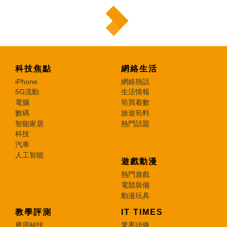
科技焦點
網絡生活
iPhone
網絡熱話
5G流動
生活情報
電腦
筍買着數
數碼
旅遊筍料
智能家居
熱門話題
科技
汽車
人工智能
遊戲動漫
熱門遊戲
電競裝備
動漫玩具
教學評測
IT TIMES
應用秘技
業界頭條