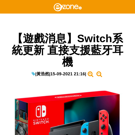
【遊戲消息】Switch系
統更新 直接支援藍牙耳
機
|
黃浩然
|
15-09-2021 21:16
|