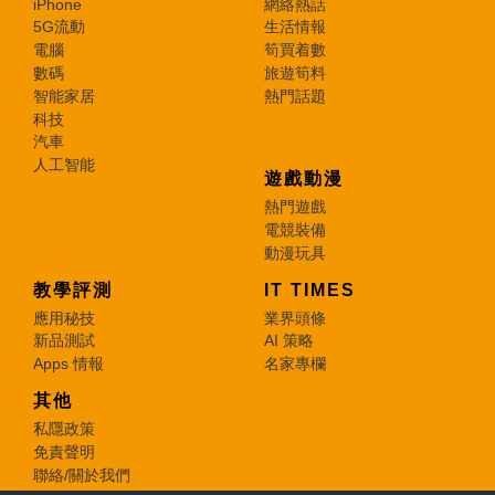
iPhone
網絡熱話
5G流動
生活情報
電腦
筍買着數
數碼
旅遊筍料
智能家居
熱門話題
科技
汽車
人工智能
遊戲動漫
熱門遊戲
電競裝備
動漫玩具
教學評測
IT TIMES
應用秘技
業界頭條
新品測試
AI 策略
Apps 情報
名家專欄
其他
私隱政策
免責聲明
聯絡/關於我們