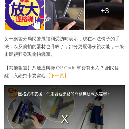
+3
另一網警分局民警展福利受訪時表示，現在不法份子的手
法，以及偷拍的器材也升級了，部分更配備夜視功能，一般
市民很難發現偷拍鏡頭。
【其他報道】八達通與掃 QR Code 車費有出入？ 網民提
醒：入錢拍卡要留心
【下一頁】
T
h
i
因格式不支援、伺服器或網路的問題無法載入媒體。
s
i
s
a
m
o
d
a
l
w
i
n