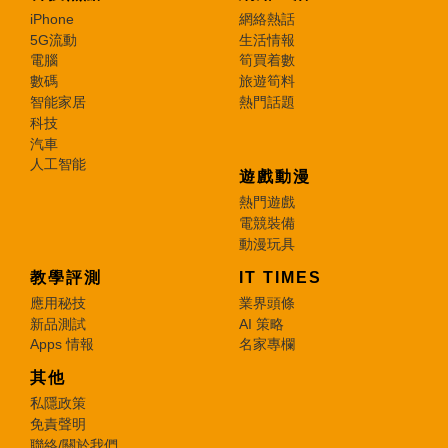
iPhone
網絡熱話
5G流動
生活情報
電腦
筍買着數
數碼
旅遊筍料
智能家居
熱門話題
科技
汽車
人工智能
遊戲動漫
熱門遊戲
電競裝備
動漫玩具
教學評測
IT TIMES
應用秘技
業界頭條
新品測試
AI 策略
Apps 情報
名家專欄
其他
私隱政策
免責聲明
聯絡/關於我們