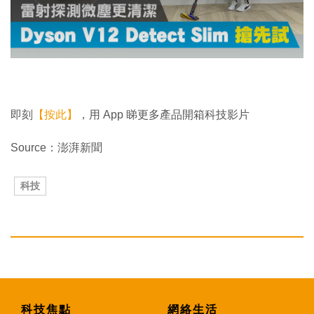
d
o
w
.
即刻
【按此】
，用 App 睇更多產品開箱科技影片
Source：澎湃新聞
科技
科技焦點
網絡生活