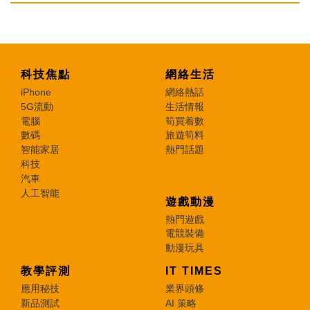
科技焦點
網絡生活
iPhone
網絡熱話
5G流動
生活情報
電腦
筍買着數
數碼
旅遊筍料
智能家居
熱門話題
科技
汽車
人工智能
遊戲動漫
熱門遊戲
電競裝備
動漫玩具
教學評測
IT TIMES
應用秘技
業界頭條
新品測試
AI 策略