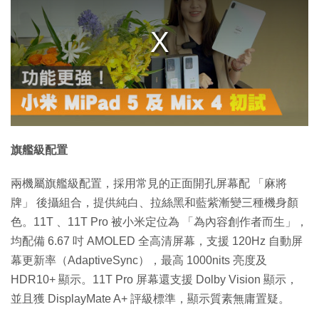
a
m
o
d
a
l
w
i
n
d
o
w
.
旗艦級配置
兩機屬旗艦級配置，採用常見的正面開孔屏幕配 「麻將
牌」 後攝組合，提供純白、拉絲黑和藍紫漸變三種機身顏
色。11T 、11T Pro 被小米定位為 「為內容創作者而生」，
均配備 6.67 吋 AMOLED 全高清屏幕，支援 120Hz 自動屏
幕更新率（AdaptiveSync），最高 1000nits 亮度及
HDR10+ 顯示。11T Pro 屏幕還支援 Dolby Vision 顯示，
並且獲 DisplayMate A+ 評級標準，顯示質素無庸置疑。