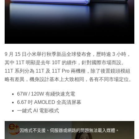
9 月 15 日小米舉行秋季新品全球發布會，歷時逾 3 小時，
其中 11T 明顯是去年 10T 的續作，針對國際市場而設。
11T 系列分為 11T 及 11T Pro 兩機種，除了後置鏡頭模組
略有差異，機身設計基本上大致相同，各有不同市場定位。
67W / 120W 有綫快速充電
6.67 吋 AMOLED 全高清屏幕
一鍵式 AI 電影模式
T
h
i
因格式不支援、伺服器或網路的問題無法載入媒體。
s
i
s