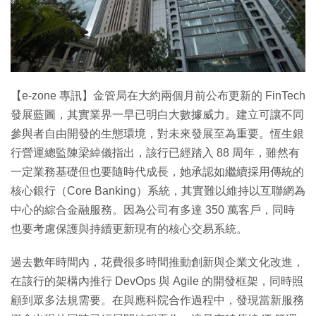
【e-zone 專訊】金管局在大約兩個月前公布更新的 FinTech
發展藍圖，其實業界一早已明白大數據威力。建立可讓不同
參與者自由開發的生態環境，對未來發展至為重要。恆生銀
行營運總監陳梁綽儀指出，該行已經踏入 88 周年，雖然有
一定業務基礎但也要隨時代成長，她承認如繼續採用傳統的
核心銀行（Core Banking）系統，其實難以維持以互聯網為
中心的綜合金融服務。因為公司有多達 350 萬客戶，同時
也要考慮保護與持續更新現有的核心交易系統。
過去數年時間內，花費很多時間推動創新與企業文化改進，
在該行的架構內推行 DevOps 與 Agile 的開發框架，同時照
顧到眾多法規需要。在與應科院合作過程中，發現當新服務