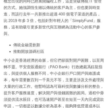
概念出現的同時已經展開編程工作，這是突破傳統 IT 管理
的方式。她強調恆生雖以傳統的客戶為主，但也要與時並
進，而該行去年一共新推出超過 400 個電子渠道的產品，
比 2019 年多 3 倍，包括針對年輕人的「SimplyFund」服
務，這有助吸引更多新世代與互聯網為活動中心的客戶參
與。
傳統金融需創新
推動開放源碼社區
中小企是香港經濟的命脈，但它們卻面對開戶困難，以至周
轉不靈。平安壹賬通銀行（PAO Bank）行政總裁馮鈺龍指
出，與提供個人服務不同，中小企銀行戶口開戶與維護成
本，每年需要數百到一千美元不等，主要是涉及文件處理與
大量的行政工作。他暫時認為可藉科技與數據分析的整合，
提升客戶服務速度，解決開戶與借錢困難的困局。過程中毋
須提供流水賬目，也可迅速開戶甚至在短至一天內完成貸款
申請，一切都是以數據分析為基本，能夠降低營運成本以