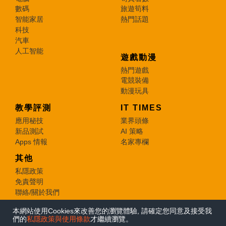
數碼
旅遊筍料
智能家居
熱門話題
科技
汽車
人工智能
遊戲動漫
熱門遊戲
電競裝備
動漫玩具
教學評測
IT TIMES
應用秘技
業界頭條
新品測試
AI 策略
Apps 情報
名家專欄
其他
私隱政策
免責聲明
聯絡/關於我們
本網站使用Cookies來改善您的瀏覽體驗, 請確定您同意及接受我
© 2026 e-zone. All Rights Reserved.
們的
私隱政策與使用條款
才繼續瀏覽。