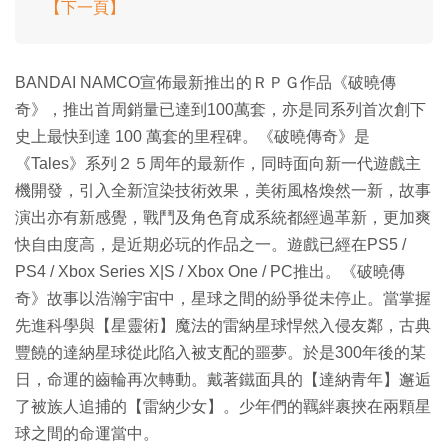
【下一頁】
BANDAI NAMCO宣佈最新推出的ＲＰＧ作品《破曉傳
奇》，推出首周銷量已達到100萬套，亦是同系列首次創下
史上最快到達 100 萬套的里程碑。《破曉傳奇》是
《Tales》系列２５周年的最新作，同時面向新一代遊戲主
機開發，引入全新渲染技術效果，美術風格煥然一新，故事
演出亦有新感覺，戰鬥及角色育成系統都經過革新，更加爽
快自由度高，是近期必玩的作品之一。遊戲已經在PS5 /
PS4 / Xbox Series X|S / Xbox One / PC推出。《破曉傳
奇》故事以浩瀚宇宙中，星球之間的紛爭從未停止。當掌握
先進科學與【星靈術】魔法的雷納星球悍然入侵友鄰，古典
豐饒的達納星球從此陷入被支配的噩夢。於是300年後的某
日，命運的齒輪再次轉動。戴著鐵面具的【達納青年】邂逅
了被族人追捕的【雷納少女】。少年們的羈絆裹挾在兩顆星
球之間的命運當中。