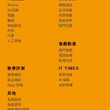
iPhone
網絡熱話
5G流動
生活情報
電腦
筍買着數
數碼
旅遊筍料
智能家居
熱門話題
科技
汽車
人工智能
遊戲動漫
熱門遊戲
電競裝備
動漫玩具
教學評測
IT TIMES
應用秘技
業界頭條
新品測試
AI 策略
Apps 情報
名家專欄
其他
私隱政策
免責聲明
聯絡/關於我們