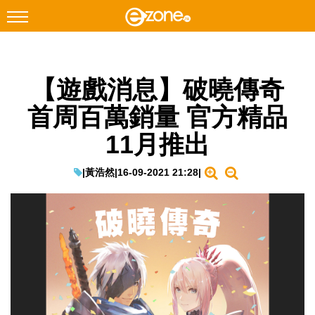
搜尋
【遊戲消息】破曉傳奇
Facebook
Instagram
首周百萬銷量 官方精品
科技焦點
11月推出
網絡生活
遊戲動漫
|
黃浩然
|
16-09-2021 21:28
|
教學評測
EduTech
IT Times
生成式AI與雲端應用
Enterprise Digital Transformation