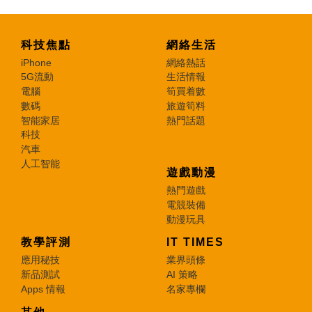
科技焦點
網絡生活
iPhone
網絡熱話
5G流動
生活情報
電腦
筍買着數
數碼
旅遊筍料
智能家居
熱門話題
科技
汽車
人工智能
遊戲動漫
熱門遊戲
電競裝備
動漫玩具
教學評測
IT TIMES
應用秘技
業界頭條
新品測試
AI 策略
Apps 情報
名家專欄