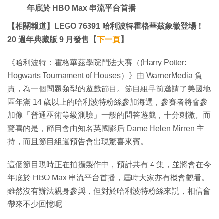
年底於 HBO Max 串流平台首播
【相關報道】LEGO 76391 哈利波特霍格華茲象徵登場！
20 週年典藏版 9 月發售【
下一頁
】
《哈利波特：霍格華茲學院鬥法大賽（(Harry Potter:
Hogwarts Tournament of Houses）》由 WarnerMedia 負
責，為一個問題類型的遊戲節目。節目組早前邀請了美國地
區年滿 14 歲以上的哈利波特粉絲參加海選，參賽者將會參
加像「普通巫術等級測驗」一般的問答遊戲，十分刺激。而
驚喜的是，節目會由知名英國影后 Dame Helen Mirren 主
持，而且節目組還預告會出現驚喜來賓。
這個節目現時正在拍攝製作中，預計共有 4 集，並將會在今
年底於 HBO Max 串流平台首播，屆時大家亦有機會觀看。
雖然沒有辦法親身參與，但對於哈利波特粉絲來説，相信會
帶來不少回憶呢！