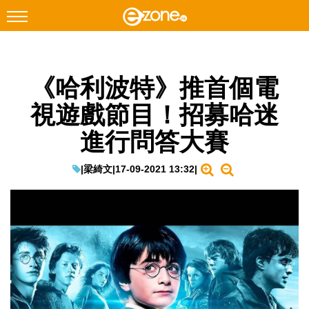
搜尋
《哈利波特》推首個電
Facebook
Instagram
視遊戲節目！招募哈迷
科技焦點
進行問答大賽
網絡生活
遊戲動漫
|
梁綺文
|
17-09-2021 13:32
|
教學評測
EduTech
IT Times
生成式AI與雲端應用
Enterprise Digital Transformation