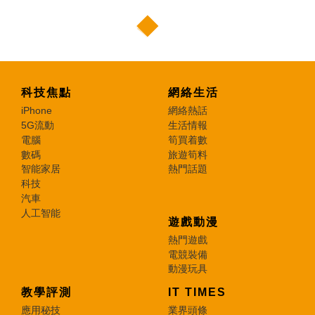
科技焦點
網絡生活
iPhone
網絡熱話
5G流動
生活情報
電腦
筍買着數
數碼
旅遊筍料
智能家居
熱門話題
科技
汽車
人工智能
遊戲動漫
熱門遊戲
電競裝備
動漫玩具
教學評測
IT TIMES
應用秘技
業界頭條