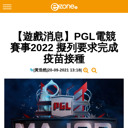
搜尋
【遊戲消息】PGL電競
Facebook
Instagram
賽事2022 擬列要求完成
科技焦點
疫苗接種
網絡生活
遊戲動漫
|
黃浩然
|
20-09-2021 13:18
|
教學評測
EduTech
IT Times
生成式AI與雲端應用
Enterprise Digital Transformation